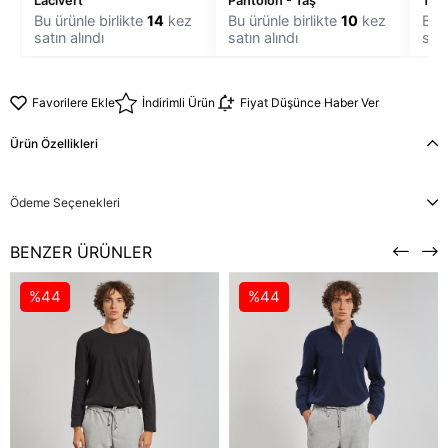
Lacivert
Pantolon - Taş
T-Sh
Bu ürünle birlikte
14
kez
Bu ürünle birlikte
10
kez
Bu ü
satın alındı
satın alındı
satı
Favorilere Ekle
İndirimli Ürün
Fiyat Düşünce Haber Ver
Ürün Özellikleri
Ödeme Seçenekleri
BENZER ÜRÜNLER
%44
%44