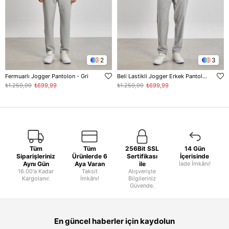
2
3
Fermuarlı Jogger Pantolon - Gri
Beli Lastikli Jogger Erkek Pantolon - Gri
₺1.259,99
₺699,99
₺1.259,99
₺699,99
Tüm
Tüm
256Bit SSL
14 Gün
Siparişleriniz
Ürünlerde 6
Sertifikası
İçerisinde
Aynı Gün
Aya Varan
ile
İade İmkânı!
16.00'a Kadar
Taksit
Alışverişte
Kargolanır.
İmkânı!
Bilgileriniz
Güvende.
En güncel haberler için kaydolun