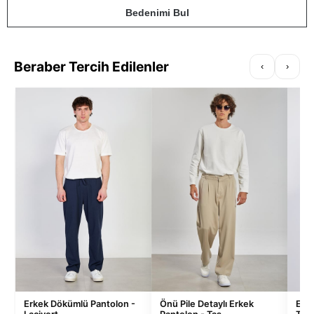
Bedenimi Bul
Beraber Tercih Edilenler
‹
›
Erkek Dökümlü Pantolon -
Önü Pile Detaylı Erkek
Erke