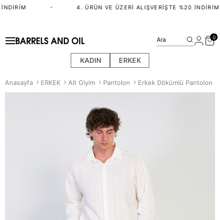
NDIRIM
•
4. ÜRÜN VE ÜZERI ALIŞVERIŞTE %20 İNDIRIM
0
Ara
KADIN
ERKEK
Anasayfa
ERKEK
Alt Giyim
Pantolon
Erkek Dökümlü Pantolon - 