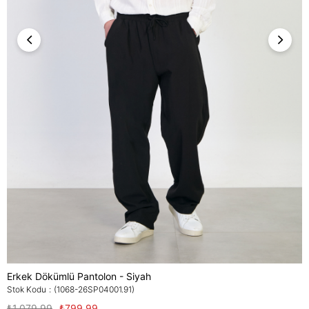
Erkek Dökümlü Pantolon - Siyah
Stok Kodu
(1068-26SP04001.91)
₺1.079,99
₺799,99