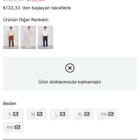
₺133,33
'den başlayan taksitlerle
Ürünün Diğer Renkleri;
Ürün stoklarımızda kalmamıştır.
Beden
S
M
L
XL
XXL
RNK