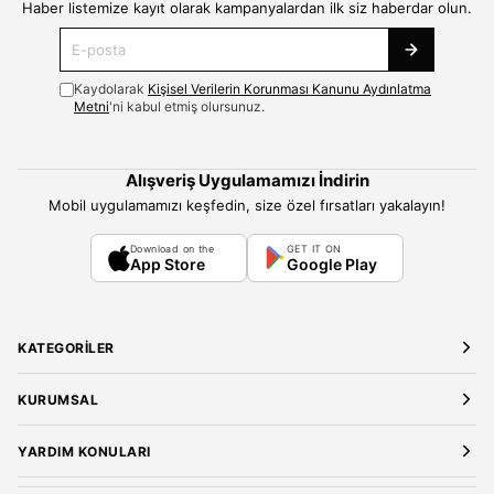
Haber listemize kayıt olarak kampanyalardan ilk siz haberdar olun.
Kaydolarak
Kişisel Verilerin Korunması Kanunu Aydınlatma
Metni
'ni kabul etmiş olursunuz.
Alışveriş Uygulamamızı İndirin
Mobil uygulamamızı keşfedin, size özel fırsatları yakalayın!
Download on the
GET IT ON
App Store
Google Play
KATEGORILER
Yeni Gelenler
KURUMSAL
Kadın Giyim
Elbise
Hakkımızda
YARDIM KONULARI
Bluz
Kariyer
Gömlek
Mağazalarımız
Üyelik Sözleşmesi