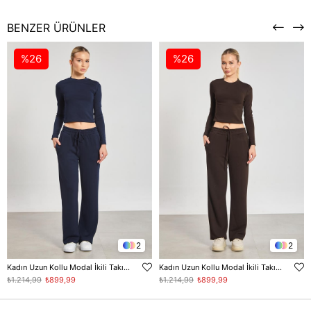
BENZER ÜRÜNLER
%26
%26
2
2
Kadın Uzun Kollu Modal İkili Takım - Lacivert
Kadın Uzun Kollu Modal İkili Takım - Acı Kahve
₺1.214,99
₺899,99
₺1.214,99
₺899,99