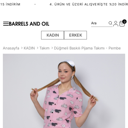
5 İNDIRIM
•
4. ÜRÜN VE ÜZERI ALIŞVERIŞTE %20 İNDIR
0
Ara
KADIN
ERKEK
Anasayfa
KADIN
Takım
Düğmeli Baskılı Pijama Takımı - Pembe