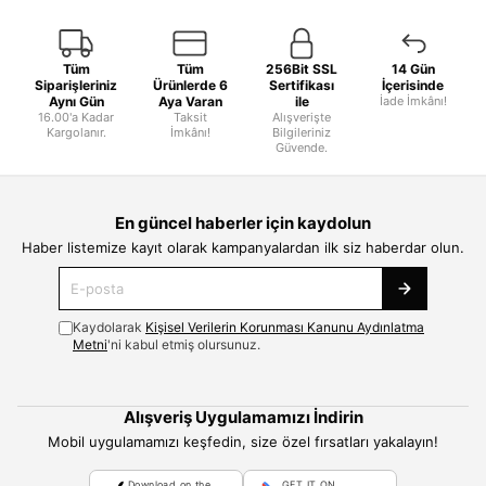
Tüm
Tüm
256Bit SSL
14 Gün
Siparişleriniz
Ürünlerde 6
Sertifikası
İçerisinde
Aynı Gün
Aya Varan
ile
İade İmkânı!
16.00'a Kadar
Taksit
Alışverişte
Kargolanır.
İmkânı!
Bilgileriniz
Güvende.
En güncel haberler için kaydolun
Haber listemize kayıt olarak kampanyalardan ilk siz haberdar olun.
Kaydolarak
Kişisel Verilerin Korunması Kanunu Aydınlatma
Metni
'ni kabul etmiş olursunuz.
Alışveriş Uygulamamızı İndirin
Mobil uygulamamızı keşfedin, size özel fırsatları yakalayın!
Download on the
GET IT ON