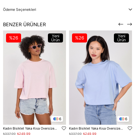
Ödeme Seçenekleri
BENZER ÜRÜNLER
Yeni
Yeni
%26
%26
Ürün
Ürün
6
6
Kadın Bisiklet Yaka Kısa Oversize T-Shirt - Toz Pembe
Kadın Bisiklet Yaka Kısa Oversize T-Shirt - Bebe Mavi
₺337,99
₺249,99
₺337,99
₺249,99