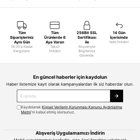
Tüm
Tüm
256Bit SSL
14 Gün
Siparişleriniz
Ürünlerde 6
Sertifikası
İçerisinde
Aynı Gün
Aya Varan
ile
İade İmkânı!
16.00'a Kadar
Taksit
Alışverişte
Kargolanır.
İmkânı!
Bilgileriniz
Güvende.
En güncel haberler için kaydolun
Haber listemize kayıt olarak kampanyalardan ilk siz haberdar olun.
Kaydolarak
Kişisel Verilerin Korunması Kanunu Aydınlatma
Metni
'ni kabul etmiş olursunuz.
Alışveriş Uygulamamızı İndirin