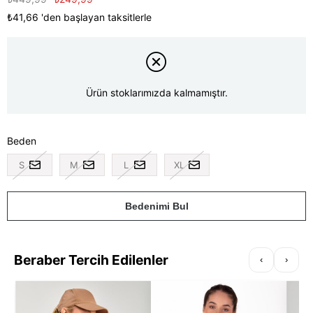
₺41,66
'den başlayan taksitlerle
Ürün stoklarımızda kalmamıştır.
Beden
S
M
L
XL
Bedenimi Bul
Beraber Tercih Edilenler
‹
›