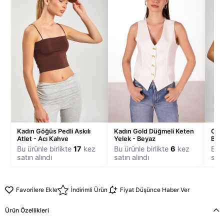
Kadın Göğüs Pedli Askılı
Kadın Gold Düğmeli Keten
Omuz
Atlet - Acı Kahve
Yelek - Beyaz
Bluz
Bu ürünle birlikte
17
kez
Bu ürünle birlikte
6
kez
Bu ü
satın alındı
satın alındı
satı
Favorilere Ekle
İndirimli Ürün
Fiyat Düşünce Haber Ver
Ürün Özellikleri