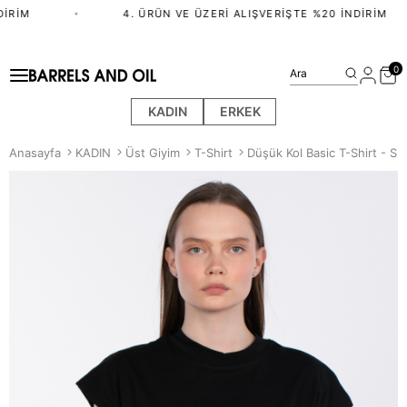
RIM
•
4. ÜRÜN VE ÜZERI ALIŞVERIŞTE %20 İNDIRIM
0
Ara
KADIN
ERKEK
Anasayfa
KADIN
Üst Giyim
T-Shirt
Düşük Kol Basic T-Shirt - Si