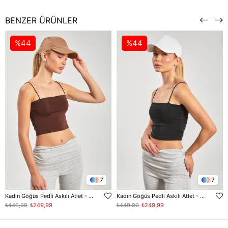
BENZER ÜRÜNLER
%44
%44
7
7
Kadın Göğüs Pedli Askılı Atlet - Acı Kahve
Kadın Göğüs Pedli Askılı Atlet - Siyah
₺449,99
₺249,99
₺449,99
₺249,99