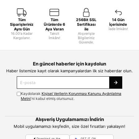
Tüm
Tüm
256Bit SSL
14 Gün
Siparişleriniz
Ürünlerde 6
Sertifikası
İçerisinde
Aynı Gün
Aya Varan
ile
İade İmkânı!
16.00'a Kadar
Taksit
Alışverişte
Kargolanır.
İmkânı!
Bilgileriniz
Güvende.
En güncel haberler için kaydolun
Haber listemize kayıt olarak kampanyalardan ilk siz haberdar olun.
Kaydolarak
Kişisel Verilerin Korunması Kanunu Aydınlatma
Metni
'ni kabul etmiş olursunuz.
Alışveriş Uygulamamızı İndirin
Mobil uygulamamızı keşfedin, size özel fırsatları yakalayın!
Download on the
GET IT ON