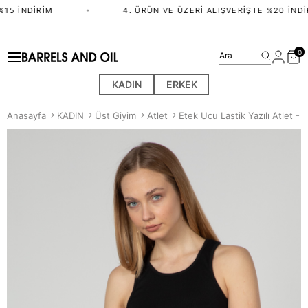
15 İNDIRIM
•
4. ÜRÜN VE ÜZERI ALIŞVERIŞTE %20 İNDIR
0
Ara
KADIN
ERKEK
Anasayfa
KADIN
Üst Giyim
Atlet
Etek Ucu Lastik Yazılı Atlet - 