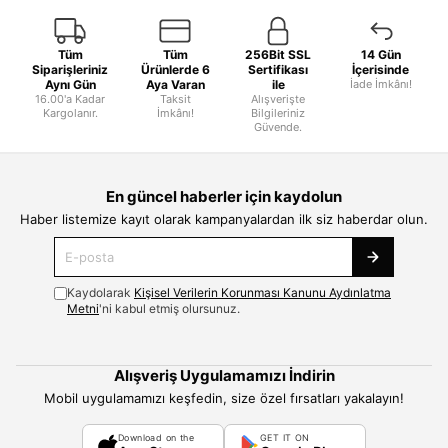
Tüm
Tüm
256Bit SSL
14 Gün
Siparişleriniz
Ürünlerde 6
Sertifikası
İçerisinde
Aynı Gün
Aya Varan
ile
İade İmkânı!
16.00'a Kadar
Taksit
Alışverişte
Kargolanır.
İmkânı!
Bilgileriniz
Güvende.
En güncel haberler için kaydolun
Haber listemize kayıt olarak kampanyalardan ilk siz haberdar olun.
Kaydolarak
Kişisel Verilerin Korunması Kanunu Aydınlatma
Metni
'ni kabul etmiş olursunuz.
Alışveriş Uygulamamızı İndirin
Mobil uygulamamızı keşfedin, size özel fırsatları yakalayın!
Download on the
GET IT ON