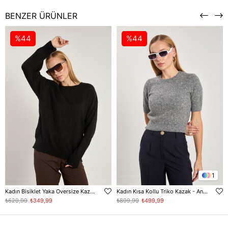
BENZER ÜRÜNLER
%44
%44
1
Kadın Bisiklet Yaka Oversize Kazak - Siyah
Kadın Kısa Kollu Triko Kazak - Antrasit
₺629,99
₺349,99
₺899,99
₺499,99