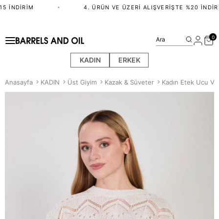
5 İNDIRIM
•
4. ÜRÜN VE ÜZERI ALIŞVERIŞTE %20 İNDIRI
0
Ara
KADIN
ERKEK
Anasayfa
KADIN
Üst Giyim
Kazak & Süveter
Kadın Etek Ucu Ve K