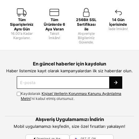
Tüm
Tüm
256Bit SSL
14 Gün
Siparişleriniz
Ürünlerde 6
Sertifikası
İçerisinde
Aynı Gün
Aya Varan
ile
İade İmkânı!
16.00'a Kadar
Taksit
Alışverişte
Kargolanır.
İmkânı!
Bilgileriniz
Güvende.
En güncel haberler için kaydolun
Haber listemize kayıt olarak kampanyalardan ilk siz haberdar olun.
Kaydolarak
Kişisel Verilerin Korunması Kanunu Aydınlatma
Metni
'ni kabul etmiş olursunuz.
Alışveriş Uygulamamızı İndirin
Mobil uygulamamızı keşfedin, size özel fırsatları yakalayın!
Download on the
GET IT ON