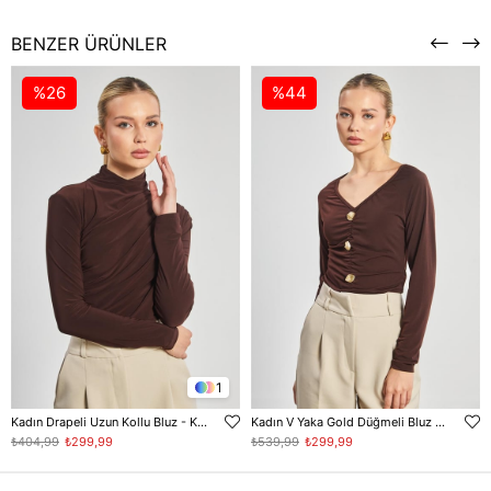
BENZER ÜRÜNLER
%26
%44
1
Kadın Drapeli Uzun Kollu Bluz - Kahve
Kadın V Yaka Gold Düğmeli Bluz - Kahve
₺404,99
₺299,99
₺539,99
₺299,99