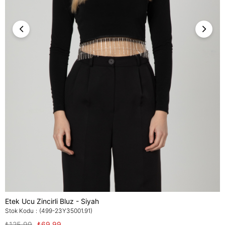
Etek Ucu Zincirli Bluz - Siyah
Stok Kodu
(499-23Y35001.91)
₺125,99
₺69,99