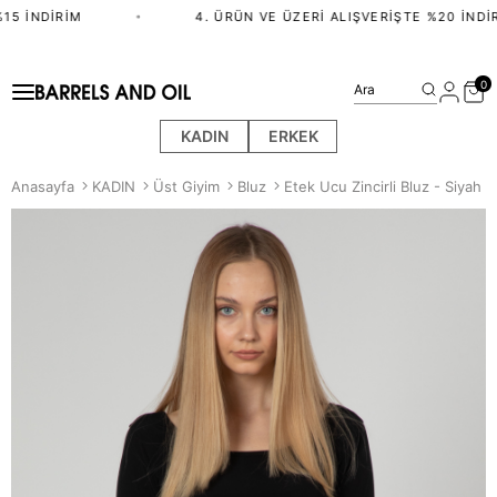
15 İNDIRIM
•
4. ÜRÜN VE ÜZERI ALIŞVERIŞTE %20 İNDIR
0
Ara
KADIN
ERKEK
Anasayfa
KADIN
Üst Giyim
Bluz
Etek Ucu Zincirli Bluz - Siyah