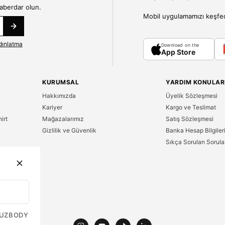
haberdar olun.
Mobil uygulamamızı keşfedin
dınlatma
Download on the
App Store
KURUMSAL
YARDIM KONULAR
Hakkımızda
Üyelik Sözleşmesi
Kariyer
Kargo ve Teslimat
irt
Mağazalarımız
Satış Sözleşmesi
Gizlilik ve Güvenlik
Banka Hesap Bilgiler
Sıkça Sorulan Sorula
n
UZ
BODY