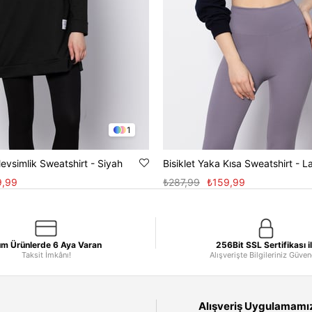
1
Mevsimlik Sweatshirt - Siyah
Bisiklet Yaka Kısa Sweatshirt - L
9,99
₺287,99
₺159,99
m Ürünlerde 6 Aya Varan
256Bit SSL Sertifikası i
Taksit İmkânı!
Alışverişte Bilgileriniz Güve
Alışveriş Uygulamamızı