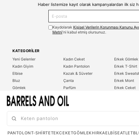
Haber listemize kayıt olarak kampanyalardan ilk siz 
Kaydolarak
Kişisel Verilerin Korunması Kanunu Ay
Metni
'ni kabul etmiş olursunuz.
KATEGORILER
Yeni Gelenler
Kadın Ceket
Erkek Gömlek
Kadın Giyim
Kadın Pantolon
Erkek T-Shirt
Elbise
Kazak & Süveter
Erkek Sweatsh
Bluz
Çanta
Erkek Mont
Gömlek
Parfüm
Erkek Ceket
T-Shirt
Erkek Giyim
Erkek Pantolo
Sweatshirt
Çok Satanlar
İndirim
Tulum
PANTOLON
T-SHIRT
ETEK
CEKET
GÖMLEK
HIRKA
ELBISE
ATLET
BL