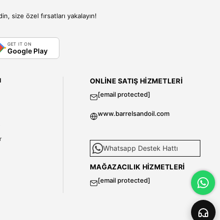
, size özel fırsatları yakalayın!
GET IT ON
Google Play
I
ONLINE SATIŞ HIZMETLERI
[email protected]
www.barrelsandoil.com
i
r
Whatsapp Destek Hattı
MAĞAZACILIK HIZMETLERI
[email protected]