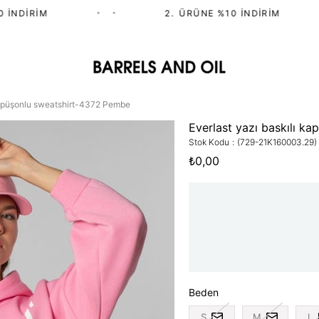
İNDIRIM
•
•
2.⁠ ⁠ÜRÜNE %10 İNDIRIM
 kapüşonlu sweatshirt-4372 Pembe
Everlast yazı baskılı k
Stok Kodu
(729-21K160003.29)
₺0,00
Beden
S
M
L