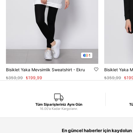
1
Bisiklet Yaka Mevsimlik Sweatshirt - Ekru
Bisiklet Yaka 
₺359,99
₺199,99
₺359,99
₺19
Tüm Siparişleriniz Aynı Gün
Tü
16.00'a Kadar Kargolanır.
En güncel haberler için kaydolun