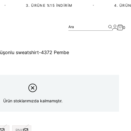
•
3. ÜRÜNE %15 İNDIRIM
•
4. ÜRÜN V
Ara
0
apüşonlu sweatshirt-4372 Pembe
Ürün stoklarımızda kalmamıştır.
RNK