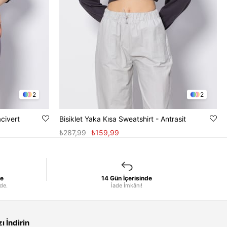
2
2
acivert
Bisiklet Yaka Kısa Sweatshirt - Antrasit
₺287,99
₺159,99
le
14 Gün İçerisinde
nde.
İade İmkânı!
 İndirin