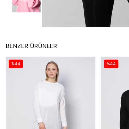
BENZER ÜRÜNLER
%44
%44