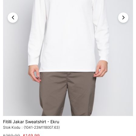
Fitilli Jakar Sweatshirt - Ekru
Stok Kodu
(1041-23M118007.63)
₺269,99
₺149,99