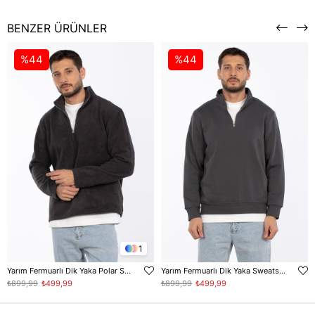
BENZER ÜRÜNLER
%44
%44
1
Yarım Fermuarlı Dik Yaka Polar Sweatshirt - Antrasit
Yarım Fermuarlı Dik Yaka Sweatshirt - Antrasit
₺899,99
₺499,99
₺899,99
₺499,99