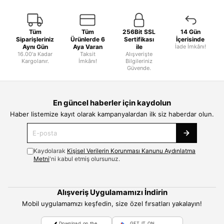
Tüm
Tüm
256Bit SSL
14 Gün
Siparişleriniz
Ürünlerde 6
Sertifikası
İçerisinde
Aynı Gün
Aya Varan
ile
İade İmkânı!
16.00'a Kadar
Taksit
Alışverişte
Kargolanır.
İmkânı!
Bilgileriniz
Güvende.
En güncel haberler için kaydolun
Haber listemize kayıt olarak kampanyalardan ilk siz haberdar olun.
Kaydolarak
Kişisel Verilerin Korunması Kanunu Aydınlatma
Metni
'ni kabul etmiş olursunuz.
Alışveriş Uygulamamızı İndirin
Mobil uygulamamızı keşfedin, size özel fırsatları yakalayın!
Download on the
GET IT ON