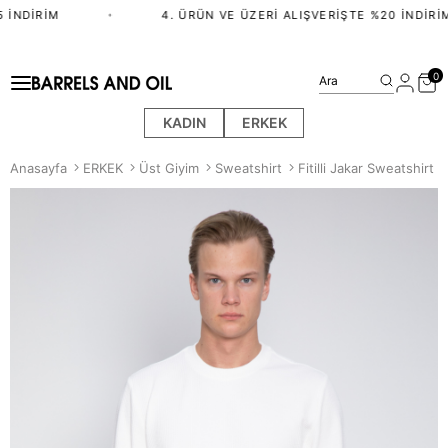
 İNDIRIM
•
4. ÜRÜN VE ÜZERI ALIŞVERIŞTE %20 İNDIRIM
0
Ara
KADIN
ERKEK
Anasayfa
ERKEK
Üst Giyim
Sweatshirt
Fitilli Jakar Sweatshirt -