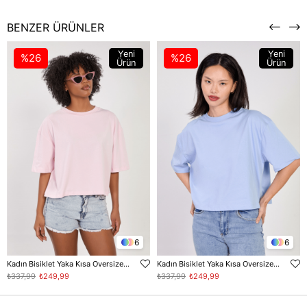
BENZER ÜRÜNLER
Yeni
Yeni
%26
%26
Ürün
Ürün
6
6
Kadın Bisiklet Yaka Kısa Oversize T-Shirt - Toz Pembe
Kadın Bisiklet Yaka Kısa Oversize T-Shirt - Bebe Mavi
₺337,99
₺249,99
₺337,99
₺249,99