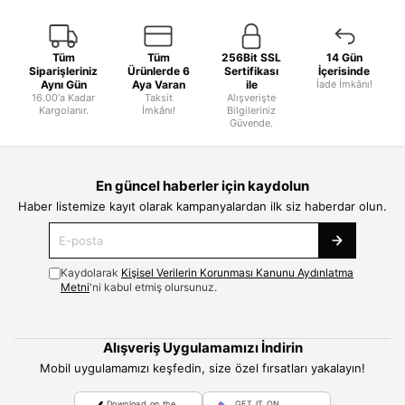
Tüm
Tüm
256Bit SSL
14 Gün
Siparişleriniz
Ürünlerde 6
Sertifikası
İçerisinde
Aynı Gün
Aya Varan
ile
İade İmkânı!
16.00'a Kadar
Taksit
Alışverişte
Kargolanır.
İmkânı!
Bilgileriniz
Güvende.
En güncel haberler için kaydolun
Haber listemize kayıt olarak kampanyalardan ilk siz haberdar olun.
Kaydolarak
Kişisel Verilerin Korunması Kanunu Aydınlatma
Metni
'ni kabul etmiş olursunuz.
Alışveriş Uygulamamızı İndirin
Mobil uygulamamızı keşfedin, size özel fırsatları yakalayın!
Download on the
GET IT ON