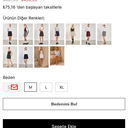
₺75,16
'den başlayan taksitlerle
Ürünün Diğer Renkleri;
Beden
S
M
L
XL
Bedenimi Bul