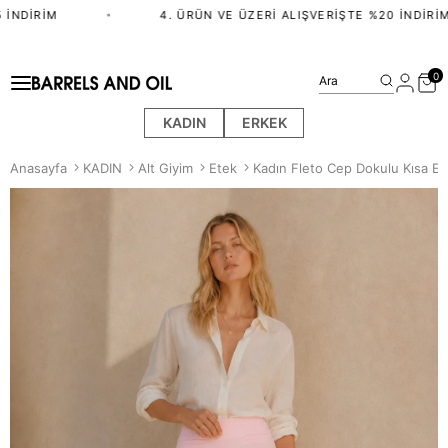
İNDIRIM
•
4. ÜRÜN VE ÜZERI ALIŞVERIŞTE %20 İNDIRIM
0
Ara
KADIN
ERKEK
Anasayfa
KADIN
Alt Giyim
Etek
Kadın Fleto Cep Dokulu Kısa E