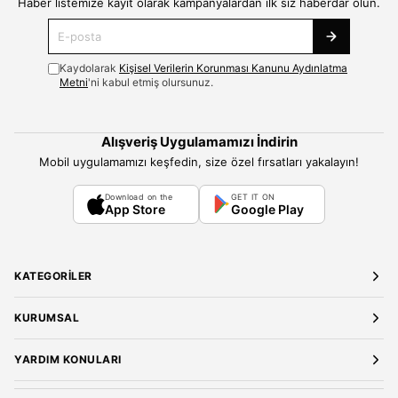
Haber listemize kayıt olarak kampanyalardan ilk siz haberdar olun.
Kaydolarak
Kişisel Verilerin Korunması Kanunu Aydınlatma
Metni
'ni kabul etmiş olursunuz.
Alışveriş Uygulamamızı İndirin
Mobil uygulamamızı keşfedin, size özel fırsatları yakalayın!
Download on the
GET IT ON
App Store
Google Play
KATEGORILER
Yeni Gelenler
KURUMSAL
Kadın Giyim
Elbise
Hakkımızda
YARDIM KONULARI
Bluz
Kariyer
Gömlek
Mağazalarımız
Üyelik Sözleşmesi