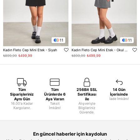
11
11
Kadın Fleto Cep Mini Etek - Siyah
Kadın Fleto Cep Mini Etek - Okul Gri
₺899,99
₺499,99
₺899,99
₺499,99
Tüm
Tüm
256Bit SSL
14 Gün
Siparişleriniz
Ürünlerde 6
Sertifikası
İçerisinde
Aynı Gün
Aya Varan
ile
İade İmkânı!
16.00'a Kadar
Taksit
Alışverişte
Kargolanır.
İmkânı!
Bilgileriniz
Güvende.
En güncel haberler için kaydolun