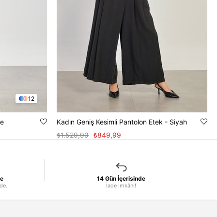
12
ve
Kadın Geniş Kesimli Pantolon Etek - Siyah
₺1.529,99
₺849,99
le
14 Gün İçerisinde
nde.
İade İmkânı!