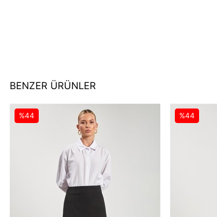
BENZER ÜRÜNLER
%44
%44