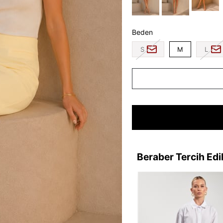
Beden
S
M
L
Beraber Tercih Edi