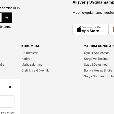
Alışveriş Uygulamamızı
haberdar olun.
Mobil uygulamamızı keşfedin
dınlatma
Download on the
App Store
KURUMSAL
YARDIM KONULAR
Hakkımızda
Üyelik Sözleşmesi
Kariyer
Kargo ve Teslimat
irt
Mağazalarımız
Satış Sözleşmesi
Gizlilik ve Güvenlik
Banka Hesap Bilgiler
Sıkça Sorulan Sorula
n
UZ
BODY