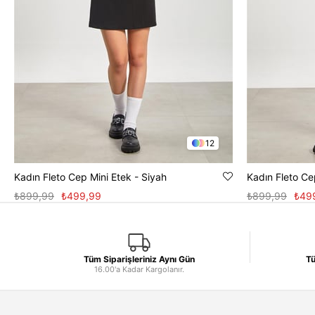
12
Kadın Fleto Cep Mini Etek - Siyah
Kadın Fleto Ce
₺899,99
₺499,99
₺899,99
₺49
Tüm Siparişleriniz Aynı Gün
Tü
16.00'a Kadar Kargolanır.