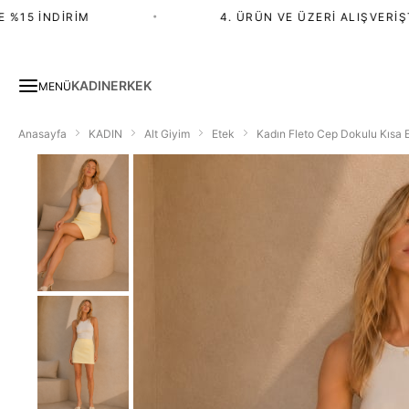
15 İNDIRIM
•
4. ÜRÜN VE ÜZERI ALIŞVERIŞTE 
KADIN
ERKEK
MENÜ
Anasayfa
KADIN
Alt Giyim
Etek
Kadın Fleto Cep Dokulu Kısa E