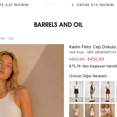
%20 İNDIRIM
•
•
2.⁠ ⁠ÜRÜNE %10 İNDIRIM
tek - Sarı
Kadın Fleto Cep Dokulu 
Stok Kodu
(992-26SM06011.41)
₺607,99
₺450,99
₺75,16
'den başlayan taksitl
Ürünün Diğer Renkleri;