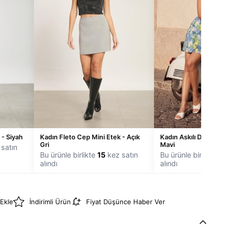
 - Siyah
Kadın Fleto Cep Mini Etek - Açık
Kadın Askılı Desenli M
Gri
Mavi
satın
Bu ürünle birlikte
15
kez satın
Bu ürünle birlikte
14
alındı
alındı
 Ekle
İndirimli Ürün
Fiyat Düşünce Haber Ver