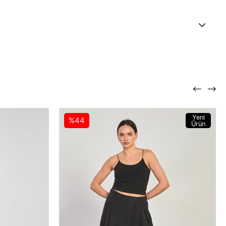
Yeni
%44
Ürün