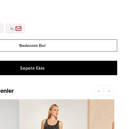
XL
Bedenimi Bul
lenler
‹
›