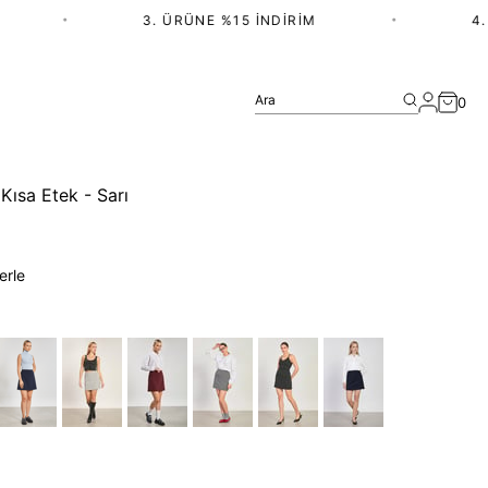
•
3. ÜRÜNE %15 İNDIRIM
•
4. ÜR
Ara
0
Kısa Etek - Sarı
erle