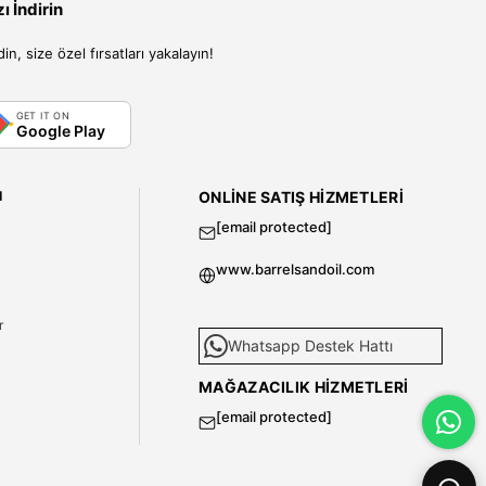
 İndirin
, size özel fırsatları yakalayın!
GET IT ON
Google Play
I
ONLINE SATIŞ HIZMETLERI
[email protected]
www.barrelsandoil.com
i
r
Whatsapp Destek Hattı
MAĞAZACILIK HIZMETLERI
[email protected]