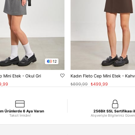
12
p Mini Etek - Okul Gri
Kadın Fleto Cep Mini Etek - Kah
9,99
₺899,99
₺499,99
m Ürünlerde 6 Aya Varan
256Bit SSL Sertifikası i
Taksit İmkânı!
Alışverişte Bilgileriniz Güve