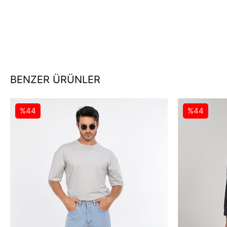
BENZER ÜRÜNLER
%44
%44