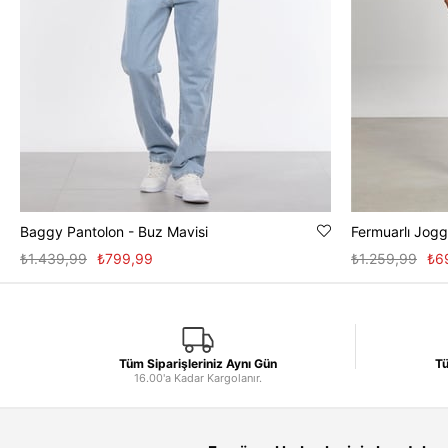
Baggy Pantolon - Buz Mavisi
Fermuarlı Jogg
₺1.439,99
₺799,99
₺1.259,99
₺6
Tüm Siparişleriniz Aynı Gün
Tü
16.00'a Kadar Kargolanır.