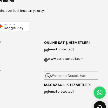
 İndirin
, size özel fırsatları yakalayın!
GET IT ON
Google Play
I
ONLINE SATIŞ HIZMETLERI
[email protected]
www.barrelsandoil.com
i
r
Whatsapp Destek Hattı
MAĞAZACILIK HIZMETLERI
[email protected]