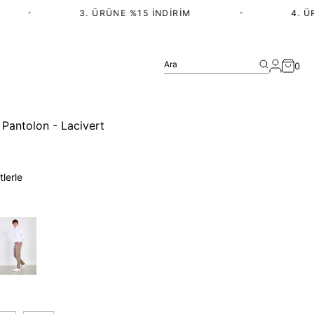
•
3. ÜRÜNE %15 İNDIRIM
•
4. ÜRÜN
Ara
0
Pantolon - Lacivert
tlerle