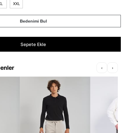
XL
XXL
Bedenimi Bul
lenler
‹
›