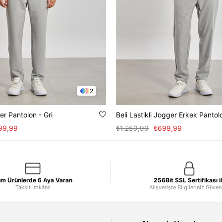
2
er Pantolon - Gri
Beli Lastikli Jogger Erkek Pantolo
99,99
₺1.259,99
₺699,99
m Ürünlerde 6 Aya Varan
256Bit SSL Sertifikası i
Taksit İmkânı!
Alışverişte Bilgileriniz Güve