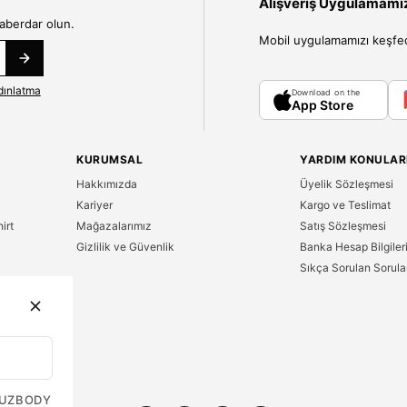
Alışveriş Uygulamamızı
haberdar olun.
Mobil uygulamamızı keşfedin
dınlatma
Download on the
App Store
KURUMSAL
YARDIM KONULAR
Hakkımızda
Üyelik Sözleşmesi
Kariyer
Kargo ve Teslimat
irt
Mağazalarımız
Satış Sözleşmesi
Gizlilik ve Güvenlik
Banka Hesap Bilgiler
Sıkça Sorulan Sorula
n
UZ
BODY