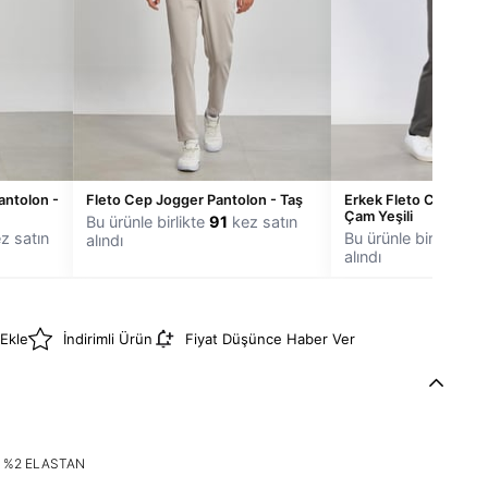
antolon -
Fleto Cep Jogger Pantolon - Taş
Erkek Fleto Cep Jogg
Çam Yeşili
Bu ürünle birlikte
91
kez satın
z satın
Bu ürünle birlikte
21
alındı
alındı
 Ekle
İndirimli Ürün
Fiyat Düşünce Haber Ver
 %2 ELASTAN