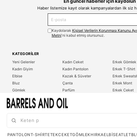
En güncel haberler için kaydolun
Haber listemize kayıt olarak kampanyalardan ilk siz 
Kaydolarak
Kişisel Verilerin Korunması Kanunu Ay
Metni
'ni kabul etmiş olursunuz.
KATEGORILER
Yeni Gelenler
Kadın Ceket
Erkek Gömlek
Kadın Giyim
Kadın Pantolon
Erkek T-Shirt
Elbise
Kazak & Süveter
Erkek Sweatsh
Bluz
Çanta
Erkek Mont
Gömlek
Parfüm
Erkek Ceket
T-Shirt
Erkek Giyim
Erkek Pantolo
Sweatshirt
Çok Satanlar
İndirim
Tulum
PANTOLON
T-SHIRT
ETEK
CEKET
GÖMLEK
HIRKA
ELBISE
ATLET
BL