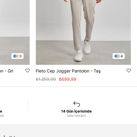
3
4
n - Gri
Fleto Cep Jogger Pantolon - Taş
₺1.259,99
₺699,99
le
14 Gün İçerisinde
nde.
İade İmkânı!