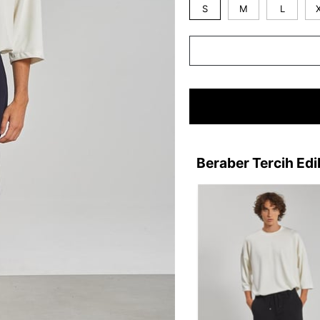
S
M
L
Beraber Tercih Edi