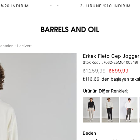
0 İNDIRIM
•
•
2.⁠ ⁠ÜRÜNE %10 İNDIRIM
antolon - Lacivert
Erkek Fleto Cep Jogger 
Stok Kodu
(062-25M04005.19)
₺1.259,99
₺699,99
₺116,66
'den başlayan taksi
Ürünün Diğer Renkleri;
Beden