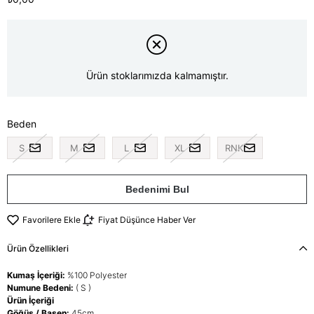
Ürün stoklarımızda kalmamıştır.
Beden
S
M
L
XL
RNK
Bedenimi Bul
Favorilere Ekle
Fiyat Düşünce Haber Ver
Ürün Özellikleri
Kumaş İçeriği:
%100 Polyester
Numune Bedeni:
( S )
Ürün İçeriği
Göğüs / Basen:
45cm