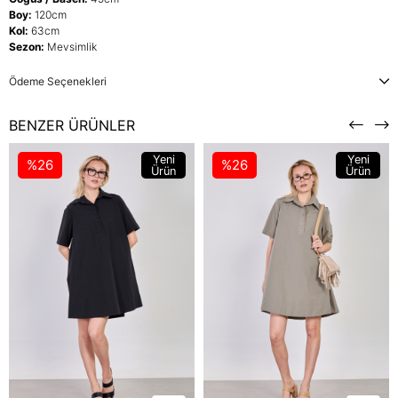
Boy:
120cm
Kol:
63cm
Sezon:
Mevsimlik
Ödeme Seçenekleri
BENZER ÜRÜNLER
Yeni
Yeni
%26
%26
Ürün
Ürün