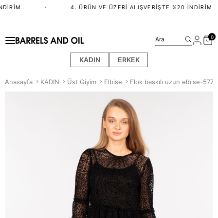
DIRIM
•
4. ÜRÜN VE ÜZERI ALIŞVERIŞTE %20 İNDIRIM
0
Ara
KADIN
ERKEK
Anasayfa
KADIN
Üst Giyim
Elbise
Flok baskılı uzun elbise-5772