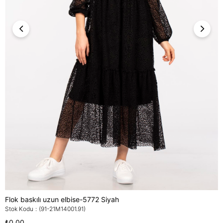
Flok baskılı uzun elbise-5772 Siyah
Stok Kodu
(91-21M14001.91)
₺0,00