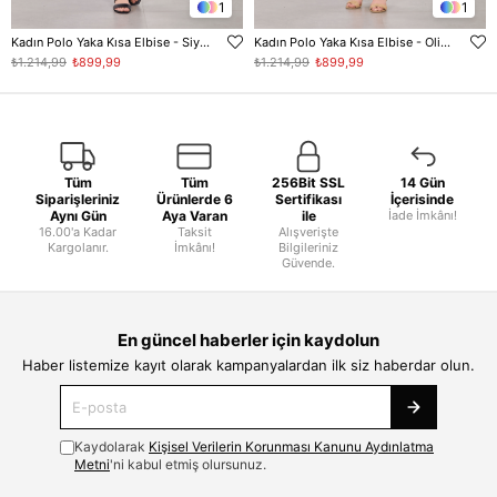
1
1
Kadın Polo Yaka Kısa Elbise - Siyah
Kadın Polo Yaka Kısa Elbise - Olive
₺1.214,99
₺899,99
₺1.214,99
₺899,99
Tüm
Tüm
256Bit SSL
14 Gün
Siparişleriniz
Ürünlerde 6
Sertifikası
İçerisinde
Aynı Gün
Aya Varan
ile
İade İmkânı!
16.00'a Kadar
Taksit
Alışverişte
Kargolanır.
İmkânı!
Bilgileriniz
Güvende.
En güncel haberler için kaydolun
Haber listemize kayıt olarak kampanyalardan ilk siz haberdar olun.
Kaydolarak
Kişisel Verilerin Korunması Kanunu Aydınlatma
Metni
'ni kabul etmiş olursunuz.