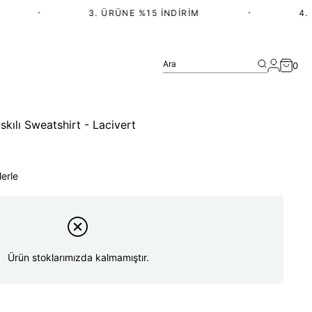
•
3. ÜRÜNE %15 İNDIRIM
•
4. Ü
Ara
0
kılı Sweatshirt - Lacivert
lerle
Ürün stoklarımızda kalmamıştır.