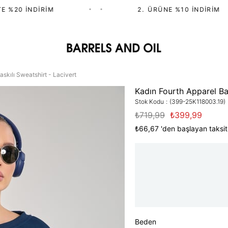
%20 İNDIRIM
•
•
2.⁠ ⁠ÜRÜNE %10 İNDIRIM
skılı Sweatshirt - Lacivert
Kadın Fourth Apparel Bas
Stok Kodu
(399-25K118003.19)
₺719,99
₺399,99
₺66,67
'den başlayan taksit
Beden