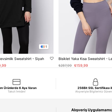
1
Mevsimlik Sweatshirt - Siyah
Bisiklet Yaka Kısa Sweatshirt - L
9,99
₺287,99
₺159,99
m Ürünlerde 6 Aya Varan
256Bit SSL Sertifikası i
Taksit İmkânı!
Alışverişte Bilgileriniz Güve
Alışveriş Uygulamamızı