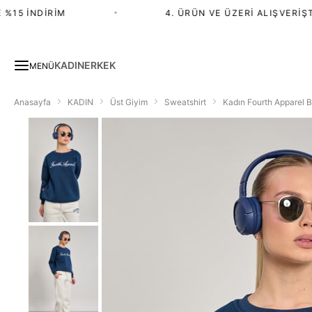
15 İNDIRIM
•
4. ÜRÜN VE ÜZERI ALIŞVERIŞTE 
KADIN
ERKEK
MENÜ
Anasayfa
KADIN
Üst Giyim
Sweatshirt
Kadın Fourth Apparel Ba