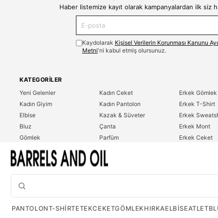
Haber listemize kayıt olarak kampanyalardan ilk siz 
Kaydolarak
Kişisel Verilerin Korunması Kanunu Ay
Metni
'ni kabul etmiş olursunuz.
KATEGORILER
Yeni Gelenler
Kadın Ceket
Erkek Gömlek
Kadın Giyim
Kadın Pantolon
Erkek T-Shirt
Elbise
Kazak & Süveter
Erkek Sweatsh
Bluz
Çanta
Erkek Mont
Gömlek
Parfüm
Erkek Ceket
T-Shirt
Erkek Giyim
Erkek Pantolo
Sweatshirt
Çok Satanlar
İndirim
Tulum
PANTOLON
T-SHIRT
ETEK
CEKET
GÖMLEK
HIRKA
ELBISE
ATLET
BL