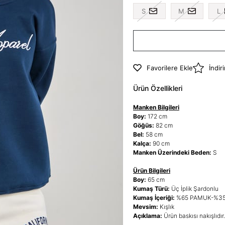
S
M
L
Favorilere Ekle
İndir
Ürün Özellikleri
Manken Bilgileri
Boy:
172 cm
Göğüs:
82 cm
Bel:
58 cm
Kalça:
90 cm
Manken Üzerindeki Beden:
S
Ürün Bilgileri
Boy:
65 cm
Kumaş Türü:
Üç İplik Şardonlu
Kumaş İçeriği:
%65 PAMUK-%3
Mevsim:
Kışlık
Açıklama:
Ürün baskısı nakışlıdı