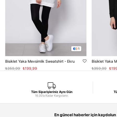
1
Bisiklet Yaka Mevsimlik Sweatshirt - Ekru
Bisiklet Yaka 
₺359,99
₺199,99
₺359,99
₺19
Tüm Siparişleriniz Aynı Gün
Tü
16.00'a Kadar Kargolanır.
En güncel haberler için kaydolun