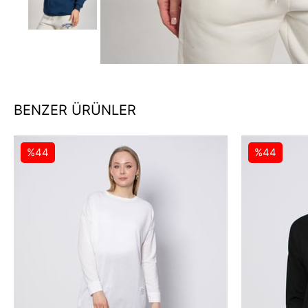
BENZER ÜRÜNLER
%44
%44