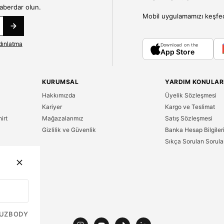
haberdar olun.
Mobil uygulamamızı keşfedin
dınlatma
Download on the
App Store
KURUMSAL
YARDIM KONULAR
Hakkımızda
Üyelik Sözleşmesi
Kariyer
Kargo ve Teslimat
irt
Mağazalarımız
Satış Sözleşmesi
Gizlilik ve Güvenlik
Banka Hesap Bilgiler
Sıkça Sorulan Sorula
n
UZ
BODY