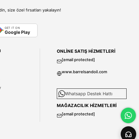
, size özel fırsatları yakalayın!
GET IT ON
Google Play
I
ONLINE SATIŞ HIZMETLERI
[email protected]
www.barrelsandoil.com
i
r
Whatsapp Destek Hattı
MAĞAZACILIK HIZMETLERI
[email protected]