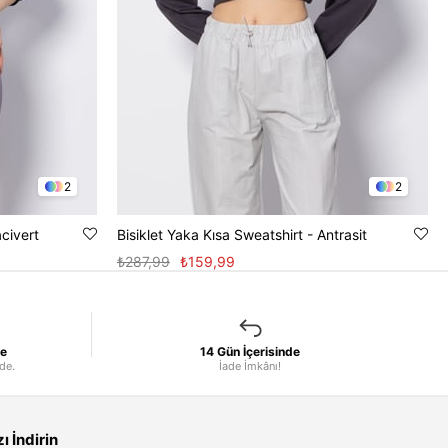
2
2
acivert
Bisiklet Yaka Kısa Sweatshirt - Antrasit
₺287,99
₺159,99
le
14 Gün İçerisinde
nde.
İade İmkânı!
 İndirin