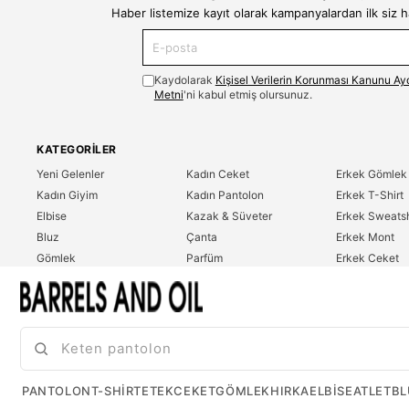
Haber listemize kayıt olarak kampanyalardan ilk siz 
Kaydolarak
Kişisel Verilerin Korunması Kanunu Ay
Metni
'ni kabul etmiş olursunuz.
KATEGORILER
Yeni Gelenler
Kadın Ceket
Erkek Gömlek
Kadın Giyim
Kadın Pantolon
Erkek T-Shirt
Elbise
Kazak & Süveter
Erkek Sweatsh
Bluz
Çanta
Erkek Mont
Gömlek
Parfüm
Erkek Ceket
T-Shirt
Erkek Giyim
Erkek Pantolo
Sweatshirt
Çok Satanlar
İndirim
Tulum
PANTOLON
T-SHIRT
ETEK
CEKET
GÖMLEK
HIRKA
ELBISE
ATLET
BL