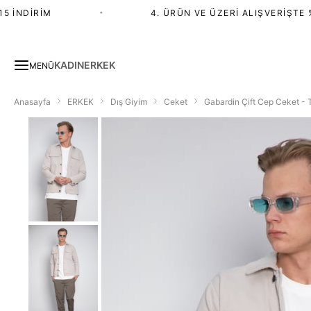
İNDIRIM
•
4. ÜRÜN VE ÜZERI ALIŞVERIŞTE %2
KADIN
ERKEK
MENÜ
Anasayfa
ERKEK
Dış Giyim
Ceket
Gabardin Çift Cep Ceket - 