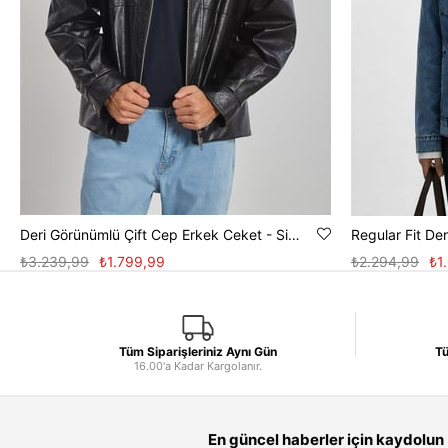
Deri Görünümlü Çift Cep Erkek Ceket - Siyah
₺3.239,99
₺1.799,99
₺2.294,99
₺1
Tüm Siparişleriniz Aynı Gün
Tü
16.00'a Kadar Kargolanır.
En güncel haberler için kaydolun