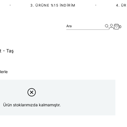
•
3. ÜRÜNE %15 İNDIRIM
•
4. ÜRÜN
Ara
0
t - Taş
lerle
Ürün stoklarımızda kalmamıştır.