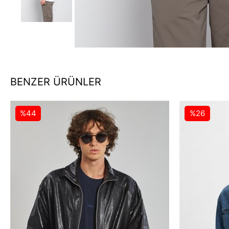
BENZER ÜRÜNLER
%44
%26