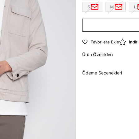
S
M
L
Favorilere Ekle
İndir
Ürün Özellikleri
Ödeme Seçenekleri