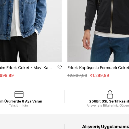
Regular Fit Denim Erkek Ceket - Mavi Kar Y.
Erkek Kapüşonlu Fermuarlı Ceket
.699,99
₺2.339,99
₺1.299,99
m Ürünlerde 6 Aya Varan
256Bit SSL Sertifikası i
Taksit İmkânı!
Alışverişte Bilgileriniz Güve
Alışveriş Uygulamamızı