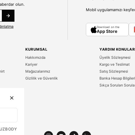
haberdar olun.
Mobil uygulamamızı keşfedin
dınlatma
Download on the
App Store
KURUMSAL
YARDIM KONULAR
Hakkımızda
Üyelik Sözleşmesi
Kariyer
Kargo ve Teslimat
irt
Mağazalarımız
Satış Sözleşmesi
Gizlilik ve Güvenlik
Banka Hesap Bilgiler
Sıkça Sorulan Sorula
n
UZ
BODY