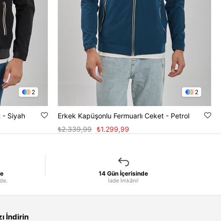
2
2
 - Siyah
Erkek Kapüşonlu Fermuarlı Ceket - Petrol
₺2.339,99
₺1.299,99
le
14 Gün İçerisinde
nde.
İade İmkânı!
 İndirin