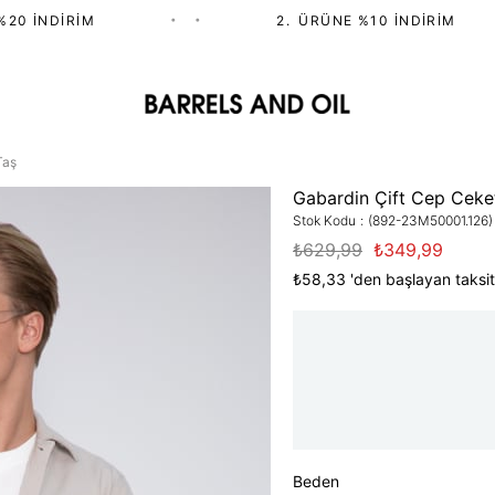
0 İNDIRIM
•
•
2.⁠ ⁠ÜRÜNE %10 İNDIRIM
Taş
Gabardin Çift Cep Ceke
Stok Kodu
(892-23M50001.126)
₺629,99
₺349,99
₺58,33
'den başlayan taksit
Beden