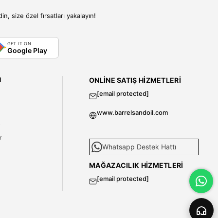
, size özel fırsatları yakalayın!
GET IT ON
Google Play
I
ONLINE SATIŞ HIZMETLERI
[email protected]
www.barrelsandoil.com
i
r
Whatsapp Destek Hattı
MAĞAZACILIK HIZMETLERI
[email protected]