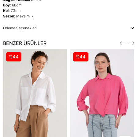
Boy:
68cm
Kol:
73cm
Sezon:
Mevsimlik
Ödeme Seçenekleri
BENZER ÜRÜNLER
%44
%44