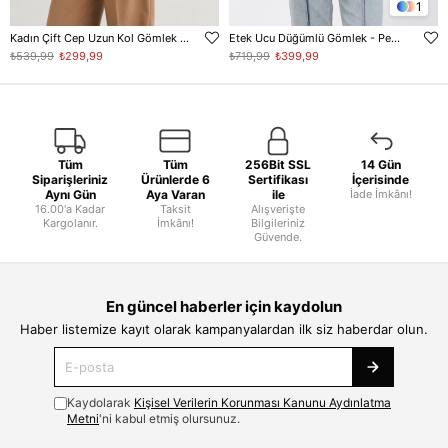
1
Kadın Çift Cep Uzun Kol Gömlek - Beyaz
Etek Ucu Düğümlü Gömlek - Pembe
₺539,99
₺299,99
₺719,99
₺399,99
Tüm
Tüm
256Bit SSL
14 Gün
Siparişleriniz
Ürünlerde 6
Sertifikası
İçerisinde
Aynı Gün
Aya Varan
ile
İade İmkânı!
16.00'a Kadar
Taksit
Alışverişte
Kargolanır.
İmkânı!
Bilgileriniz
Güvende.
En güncel haberler için kaydolun
Haber listemize kayıt olarak kampanyalardan ilk siz haberdar olun.
Kaydolarak
Kişisel Verilerin Korunması Kanunu Aydınlatma
Metni
'ni kabul etmiş olursunuz.