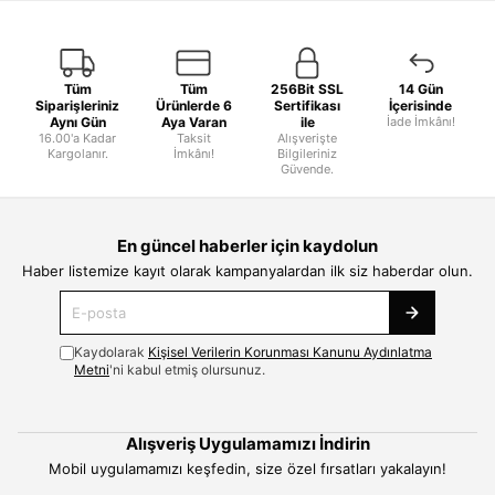
Tüm
Tüm
256Bit SSL
14 Gün
Siparişleriniz
Ürünlerde 6
Sertifikası
İçerisinde
Aynı Gün
Aya Varan
ile
İade İmkânı!
16.00'a Kadar
Taksit
Alışverişte
Kargolanır.
İmkânı!
Bilgileriniz
Güvende.
En güncel haberler için kaydolun
Haber listemize kayıt olarak kampanyalardan ilk siz haberdar olun.
Kaydolarak
Kişisel Verilerin Korunması Kanunu Aydınlatma
Metni
'ni kabul etmiş olursunuz.
Alışveriş Uygulamamızı İndirin
Mobil uygulamamızı keşfedin, size özel fırsatları yakalayın!