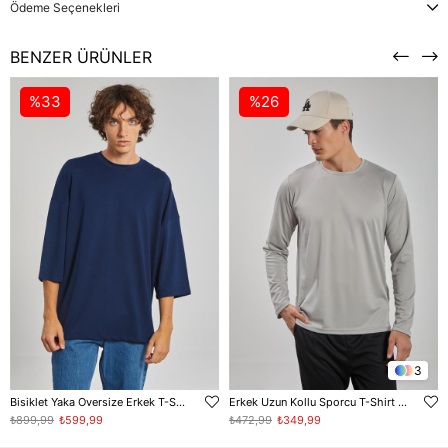
Ödeme Seçenekleri
BENZER ÜRÜNLER
%33
%26
3
Bisiklet Yaka Oversize Erkek T-Shirt - Lacivert
Erkek Uzun Kollu Sporcu T-Shirt - Gri
₺899,99
₺599,99
₺472,99
₺349,99