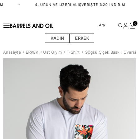
M
•
4. ÜRÜN VE ÜZERI ALIŞVERIŞTE %20 İNDIRIM
0
Ara
KADIN
ERKEK
Anasayfa
ERKEK
Üst Giyim
T-Shirt
Göğsü Çiçek Baskılı Oversiz