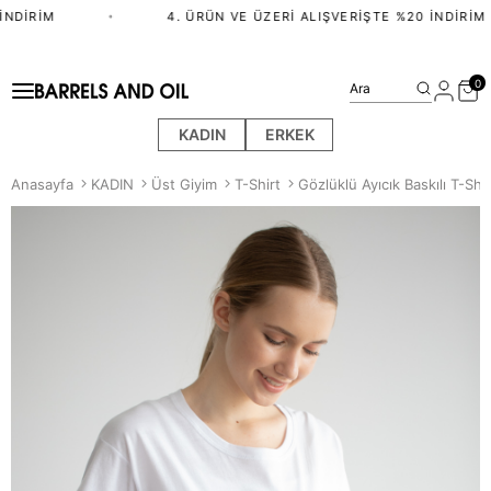
NDIRIM
•
4. ÜRÜN VE ÜZERI ALIŞVERIŞTE %20 İNDIRIM
0
Ara
KADIN
ERKEK
Anasayfa
KADIN
Üst Giyim
T-Shirt
Gözlüklü Ayıcık Baskılı T-Shi