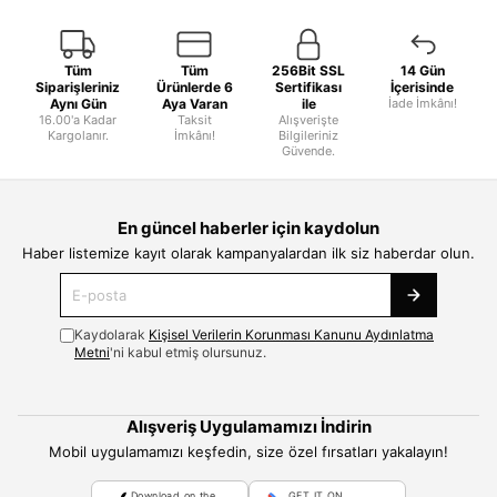
Tüm
Tüm
256Bit SSL
14 Gün
Siparişleriniz
Ürünlerde 6
Sertifikası
İçerisinde
Aynı Gün
Aya Varan
ile
İade İmkânı!
16.00'a Kadar
Taksit
Alışverişte
Kargolanır.
İmkânı!
Bilgileriniz
Güvende.
En güncel haberler için kaydolun
Haber listemize kayıt olarak kampanyalardan ilk siz haberdar olun.
Kaydolarak
Kişisel Verilerin Korunması Kanunu Aydınlatma
Metni
'ni kabul etmiş olursunuz.
Alışveriş Uygulamamızı İndirin
Mobil uygulamamızı keşfedin, size özel fırsatları yakalayın!
Download on the
GET IT ON