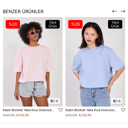
BENZER ÜRÜNLER
Yeni
Yeni
%26
%26
Ürün
Ürün
6
6
Kadın Bisiklet Yaka Kısa Oversize T-Shirt - Toz Pembe
Kadın Bisiklet Yaka Kısa Oversize T-Shirt - Bebe Mavi
₺337,99
₺249,99
₺337,99
₺249,99