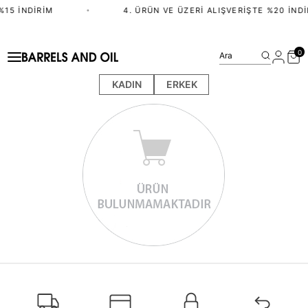
%15 İNDIRIM
•
4. ÜRÜN VE ÜZERI ALIŞVERIŞTE %20 İNDI
0
Ara
KADIN
ERKEK