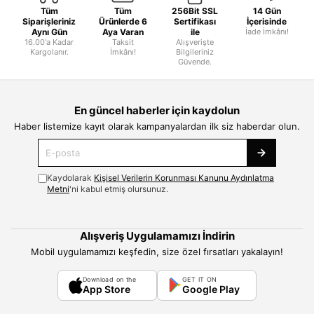
Tüm
Tüm
256Bit SSL
14 Gün
Siparişleriniz
Ürünlerde 6
Sertifikası
İçerisinde
Aynı Gün
Aya Varan
ile
İade İmkânı!
16.00'a Kadar
Taksit
Alışverişte
Kargolanır.
İmkânı!
Bilgileriniz
Güvende.
En güncel haberler için kaydolun
Haber listemize kayıt olarak kampanyalardan ilk siz haberdar olun.
Kaydolarak
Kişisel Verilerin Korunması Kanunu Aydınlatma
Metni
'ni kabul etmiş olursunuz.
Alışveriş Uygulamamızı İndirin
Mobil uygulamamızı keşfedin, size özel fırsatları yakalayın!
Download on the
GET IT ON
App Store
Google Play