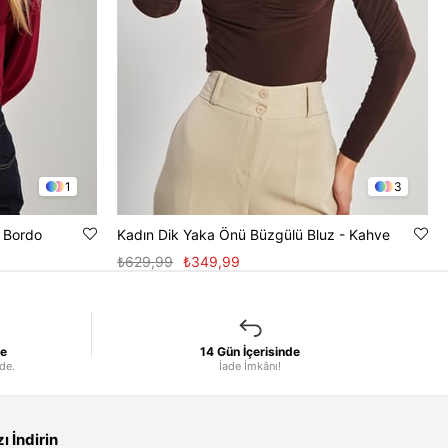
1
3
- Bordo
Kadın Dik Yaka Önü Büzgülü Bluz - Kahve
₺629,99
₺349,99
le
14 Gün İçerisinde
nde.
İade İmkânı!
 İndirin