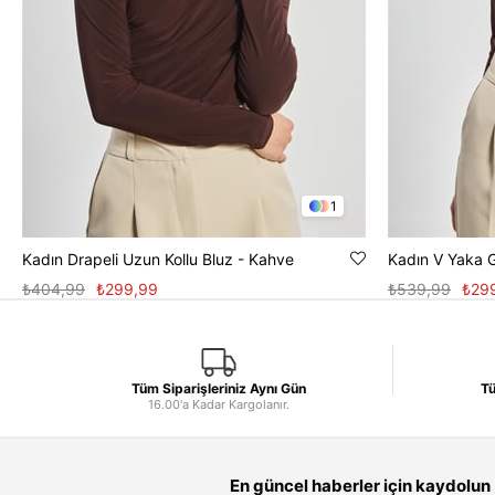
1
Kadın Drapeli Uzun Kollu Bluz - Kahve
Kadın V Yaka 
₺404,99
₺299,99
₺539,99
₺29
Tüm Siparişleriniz Aynı Gün
Tü
16.00'a Kadar Kargolanır.
En güncel haberler için kaydolun