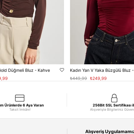
Gold Düğmeli Bluz - Kahve
Kadın Yan V Yaka Büzgülü Bluz 
9,99
₺449,99
₺249,99
m Ürünlerde 6 Aya Varan
256Bit SSL Sertifikası i
Taksit İmkânı!
Alışverişte Bilgileriniz Güve
Alışveriş Uygulamamızı