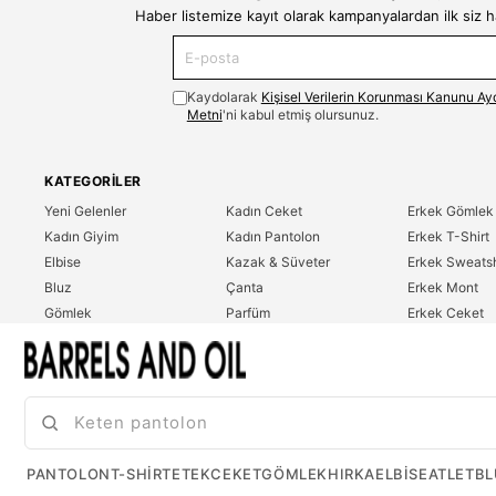
Haber listemize kayıt olarak kampanyalardan ilk siz 
Kaydolarak
Kişisel Verilerin Korunması Kanunu Ay
Metni
'ni kabul etmiş olursunuz.
KATEGORILER
Yeni Gelenler
Kadın Ceket
Erkek Gömlek
Kadın Giyim
Kadın Pantolon
Erkek T-Shirt
Elbise
Kazak & Süveter
Erkek Sweatsh
Bluz
Çanta
Erkek Mont
Gömlek
Parfüm
Erkek Ceket
T-Shirt
Erkek Giyim
Erkek Pantolo
Sweatshirt
Çok Satanlar
İndirim
Tulum
PANTOLON
T-SHIRT
ETEK
CEKET
GÖMLEK
HIRKA
ELBISE
ATLET
BL