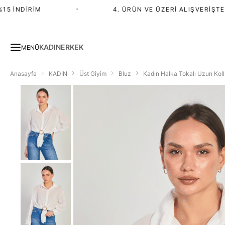
 İNDIRIM
•
4. ÜRÜN VE ÜZERI ALIŞVERIŞTE %2
KADIN
ERKEK
MENÜ
Anasayfa
KADIN
Üst Giyim
Bluz
Kadın Halka Tokalı Uzun Koll