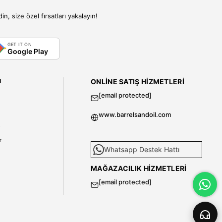
, size özel fırsatları yakalayın!
GET IT ON
Google Play
I
ONLINE SATIŞ HIZMETLERI
[email protected]
www.barrelsandoil.com
i
r
Whatsapp Destek Hattı
MAĞAZACILIK HIZMETLERI
[email protected]