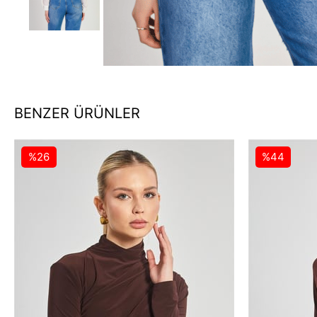
BENZER ÜRÜNLER
%26
%44