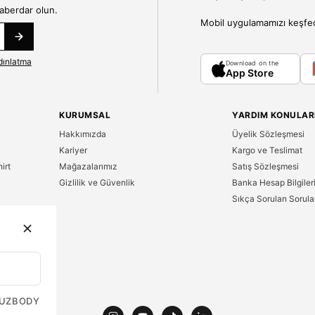
haberdar olun.
Mobil uygulamamızı keşfedin
dınlatma
Download on the
App Store
KURUMSAL
YARDIM KONULAR
Hakkımızda
Üyelik Sözleşmesi
Kariyer
Kargo ve Teslimat
irt
Mağazalarımız
Satış Sözleşmesi
Gizlilik ve Güvenlik
Banka Hesap Bilgiler
Sıkça Sorulan Sorula
n
UZ
BODY