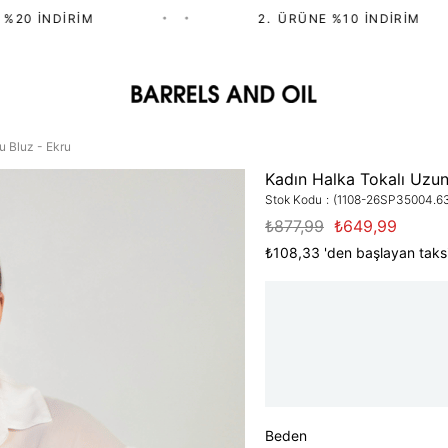
0 İNDIRIM
•
•
2.⁠ ⁠ÜRÜNE %10 İNDIRIM
u Bluz - Ekru
Kadın Halka Tokalı Uzun
Stok Kodu
(1108-26SP35004.6
₺877,99
₺649,99
₺108,33
'den başlayan taksi
Beden