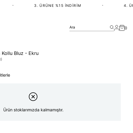
•
3. ÜRÜNE %15 İNDIRIM
•
4. ÜRÜ
Ara
0
 Kollu Bluz - Ekru
3)
tlerle
Ürün stoklarımızda kalmamıştır.