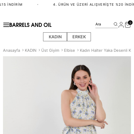
15 İNDIRIM
•
4. ÜRÜN VE ÜZERI ALIŞVERIŞTE %20 İNDIR
0
Ara
KADIN
ERKEK
Anasayfa
KADIN
Üst Giyim
Elbise
Kadın Halter Yaka Desenli Kıs