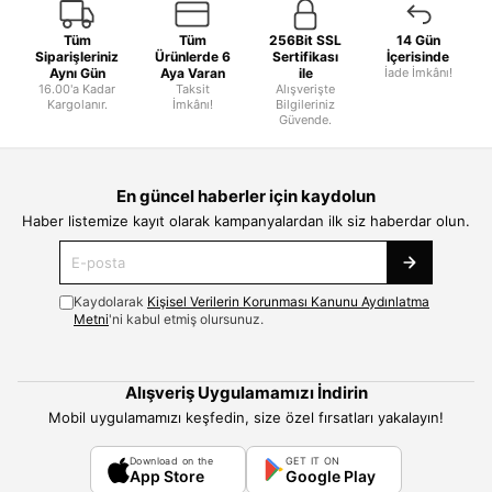
Tüm
Tüm
256Bit SSL
14 Gün
Siparişleriniz
Ürünlerde 6
Sertifikası
İçerisinde
Aynı Gün
Aya Varan
ile
İade İmkânı!
16.00'a Kadar
Taksit
Alışverişte
Kargolanır.
İmkânı!
Bilgileriniz
Güvende.
En güncel haberler için kaydolun
Haber listemize kayıt olarak kampanyalardan ilk siz haberdar olun.
Kaydolarak
Kişisel Verilerin Korunması Kanunu Aydınlatma
Metni
'ni kabul etmiş olursunuz.
Alışveriş Uygulamamızı İndirin
Mobil uygulamamızı keşfedin, size özel fırsatları yakalayın!
Download on the
GET IT ON
App Store
Google Play