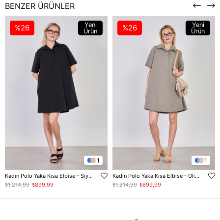
BENZER ÜRÜNLER
Yeni
Yeni
%26
%26
Ürün
Ürün
1
1
Kadın Polo Yaka Kısa Elbise - Siyah
Kadın Polo Yaka Kısa Elbise - Olive
₺1.214,99
₺899,99
₺1.214,99
₺899,99