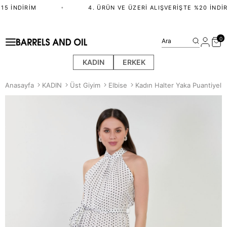
5 İNDIRIM
•
4. ÜRÜN VE ÜZERI ALIŞVERIŞTE %20 İNDIR
0
Ara
KADIN
ERKEK
Anasayfa
KADIN
Üst Giyim
Elbise
Kadın Halter Yaka Puantiyeli