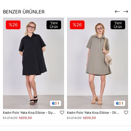
BENZER ÜRÜNLER
Yeni
Yeni
%26
%26
Ürün
Ürün
1
1
Kadın Polo Yaka Kısa Elbise - Siyah
Kadın Polo Yaka Kısa Elbise - Olive
₺1.214,99
₺899,99
₺1.214,99
₺899,99