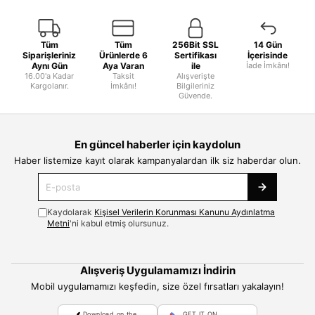
Tüm
Tüm
256Bit SSL
14 Gün
Siparişleriniz
Ürünlerde 6
Sertifikası
İçerisinde
Aynı Gün
Aya Varan
ile
İade İmkânı!
16.00'a Kadar
Taksit
Alışverişte
Kargolanır.
İmkânı!
Bilgileriniz
Güvende.
En güncel haberler için kaydolun
Haber listemize kayıt olarak kampanyalardan ilk siz haberdar olun.
Kaydolarak
Kişisel Verilerin Korunması Kanunu Aydınlatma
Metni
'ni kabul etmiş olursunuz.
Alışveriş Uygulamamızı İndirin
Mobil uygulamamızı keşfedin, size özel fırsatları yakalayın!
Download on the
GET IT ON