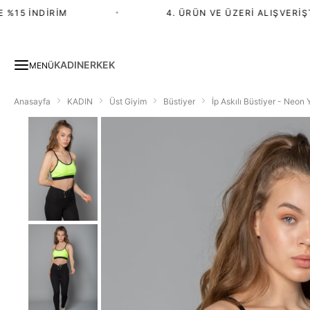
15 İNDIRIM
•
4. ÜRÜN VE ÜZERI ALIŞVERIŞTE
KADIN
ERKEK
MENÜ
Anasayfa
KADIN
Üst Giyim
Büstiyer
İp Askılı Büstiyer - Neon Y