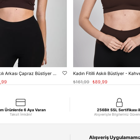
Kadın Kalın Askılı Arkası Çapraz Büstiyer - Kahve
Kadın Fitilli Askılı Büstiyer - Kahv
,99
₺161,99
₺89,99
m Ürünlerde 6 Aya Varan
256Bit SSL Sertifikası i
Taksit İmkânı!
Alışverişte Bilgileriniz Güve
Alışveriş Uygulamamızı