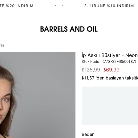
 %20 İNDIRIM
•
•
2.⁠ ⁠ÜRÜNE %10 İNDIRIM
eşil
İp Askılı Büstiyer - Neon
Stok Kodu
(773-22M85001.87)
₺125,99
₺69,99
₺11,67
'den başlayan taksitl
Beden