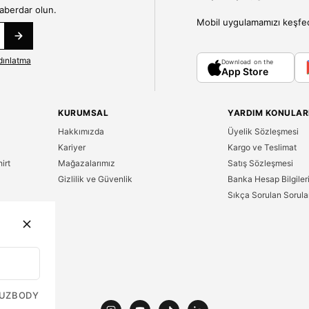
haberdar olun.
Mobil uygulamamızı keşfedin
dınlatma
Download on the
App Store
KURUMSAL
YARDIM KONULAR
Hakkımızda
Üyelik Sözleşmesi
Kariyer
Kargo ve Teslimat
irt
Mağazalarımız
Satış Sözleşmesi
Gizlilik ve Güvenlik
Banka Hesap Bilgiler
Sıkça Sorulan Sorula
n
UZ
BODY