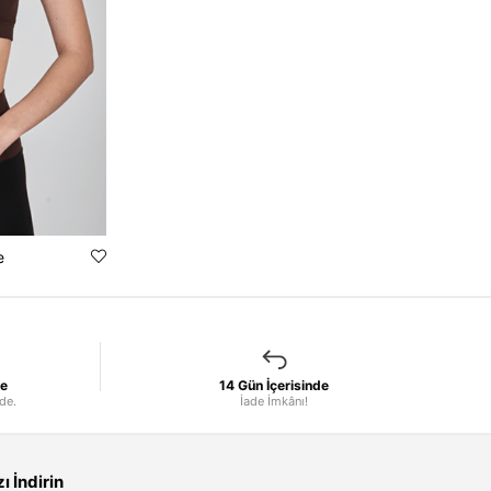
e
le
14 Gün İçerisinde
nde.
İade İmkânı!
 İndirin