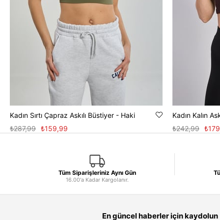
Kadın Sırtı Çapraz Askılı Büstiyer - Haki
₺287,99
₺159,99
₺242,99
₺179
Tüm Siparişleriniz Aynı Gün
Tü
16.00'a Kadar Kargolanır.
En güncel haberler için kaydolun