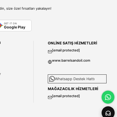
, size özel fırsatları yakalayın!
GET IT ON
Google Play
I
ONLINE SATIŞ HIZMETLERI
[email protected]
www.barrelsandoil.com
i
r
Whatsapp Destek Hattı
MAĞAZACILIK HIZMETLERI
[email protected]