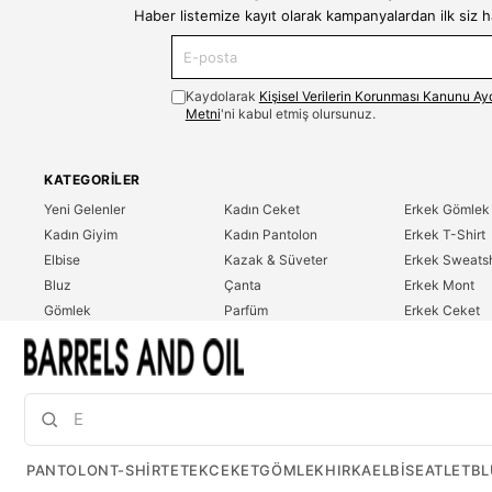
Haber listemize kayıt olarak kampanyalardan ilk siz 
Kaydolarak
Kişisel Verilerin Korunması Kanunu Ay
Metni
'ni kabul etmiş olursunuz.
KATEGORILER
Yeni Gelenler
Kadın Ceket
Erkek Gömlek
Kadın Giyim
Kadın Pantolon
Erkek T-Shirt
Elbise
Kazak & Süveter
Erkek Sweatsh
Bluz
Çanta
Erkek Mont
Gömlek
Parfüm
Erkek Ceket
T-Shirt
Erkek Giyim
Erkek Pantolo
Sweatshirt
Çok Satanlar
İndirim
Tulum
PANTOLON
T-SHIRT
ETEK
CEKET
GÖMLEK
HIRKA
ELBISE
ATLET
BL