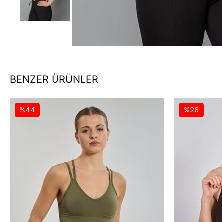
BENZER ÜRÜNLER
%44
%26