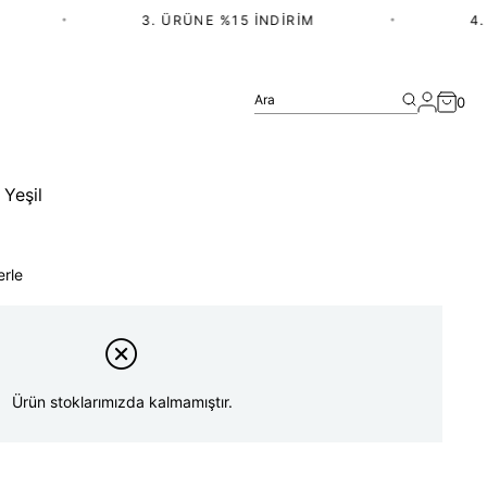
•
3. ÜRÜNE %15 İNDIRIM
•
4. Ü
Ara
0
 Yeşil
erle
Ürün stoklarımızda kalmamıştır.