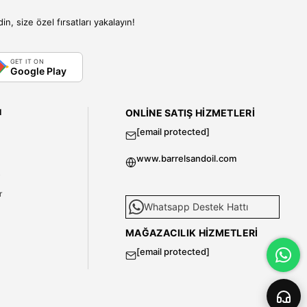
, size özel fırsatları yakalayın!
GET IT ON
Google Play
I
ONLINE SATIŞ HIZMETLERI
[email protected]
www.barrelsandoil.com
i
r
Whatsapp Destek Hattı
MAĞAZACILIK HIZMETLERI
[email protected]