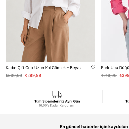
Kadın Çift Cep Uzun Kol Gömlek - Beyaz
Etek Ucu Düğ
₺539,99
₺299,99
₺719,99
₺399
Tüm Siparişleriniz Aynı Gün
Tü
16.00'a Kadar Kargolanır.
En güncel haberler için kaydolun