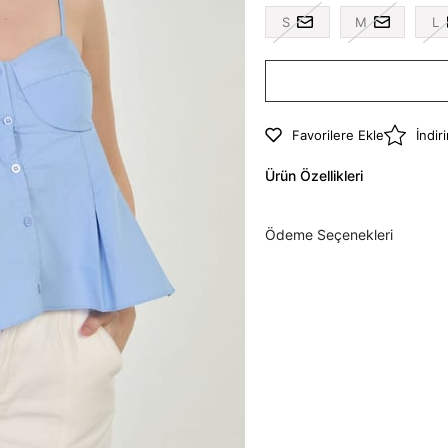
S
M
L
Favorilere Ekle
İndir
Ürün Özellikleri
Ödeme Seçenekleri