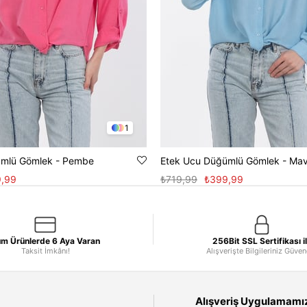
1
ümlü Gömlek - Pembe
Etek Ucu Düğümlü Gömlek - Mav
,99
₺719,99
₺399,99
m Ürünlerde 6 Aya Varan
256Bit SSL Sertifikası i
Taksit İmkânı!
Alışverişte Bilgileriniz Güve
Alışveriş Uygulamamızı