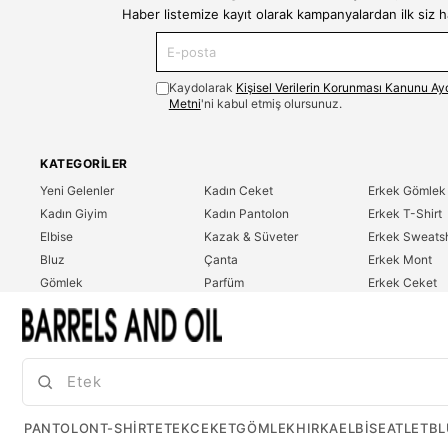
Haber listemize kayıt olarak kampanyalardan ilk siz 
Kaydolarak
Kişisel Verilerin Korunması Kanunu Ay
Metni
'ni kabul etmiş olursunuz.
KATEGORILER
Yeni Gelenler
Kadın Ceket
Erkek Gömlek
Kadın Giyim
Kadın Pantolon
Erkek T-Shirt
Elbise
Kazak & Süveter
Erkek Sweatsh
Bluz
Çanta
Erkek Mont
Gömlek
Parfüm
Erkek Ceket
T-Shirt
Erkek Giyim
Erkek Pantolo
Sweatshirt
Çok Satanlar
İndirim
Tulum
PANTOLON
T-SHIRT
ETEK
CEKET
GÖMLEK
HIRKA
ELBISE
ATLET
BL