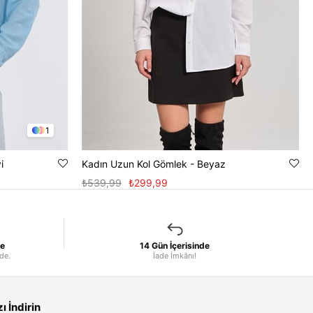
1
i
Kadın Uzun Kol Gömlek - Beyaz
₺539,99
₺299,99
le
14 Gün İçerisinde
nde.
İade İmkânı!
 İndirin