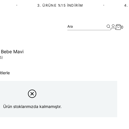
•
3. ÜRÜNE %15 İNDIRIM
•
4. Ü
Ara
0
- Bebe Mavi
5)
tlerle
Ürün stoklarımızda kalmamıştır.