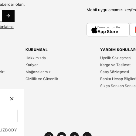
haberdar olun.
Mobil uygulamamızı keşfedin
dınlatma
Download on the
App Store
KURUMSAL
YARDIM KONULAR
Hakkımızda
Üyelik Sözleşmesi
Kariyer
Kargo ve Teslimat
irt
Mağazalarımız
Satış Sözleşmesi
Gizlilik ve Güvenlik
Banka Hesap Bilgiler
Sıkça Sorulan Sorula
n
UZ
BODY