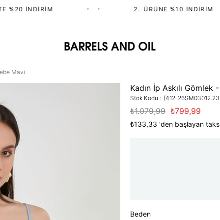
%20 İNDIRIM
•
•
2.⁠ ⁠ÜRÜNE %10 İNDIRIM
Bebe Mavi
Kadın İp Askılı Gömlek 
Stok Kodu
(412-26SM03012.23
₺1.079,99
₺799,99
₺133,33
'den başlayan taksi
Beden