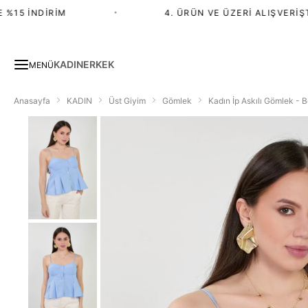
15 İNDIRIM
•
4. ÜRÜN VE ÜZERI ALIŞVERIŞTE 
KADIN
ERKEK
MENÜ
Anasayfa
KADIN
Üst Giyim
Gömlek
Kadın İp Askılı Gömlek - 