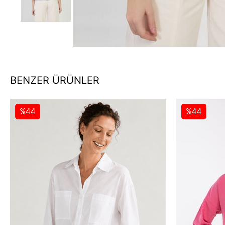
BENZER ÜRÜNLER
%44
%44