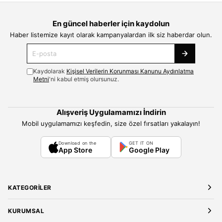
En güncel haberler için kaydolun
Haber listemize kayıt olarak kampanyalardan ilk siz haberdar olun.
Kaydolarak
Kişisel Verilerin Korunması Kanunu Aydınlatma
Metni
'ni kabul etmiş olursunuz.
Alışveriş Uygulamamızı İndirin
Mobil uygulamamızı keşfedin, size özel fırsatları yakalayın!
Download on the
GET IT ON
App Store
Google Play
KATEGORILER
Yeni Gelenler
KURUMSAL
Kadın Giyim