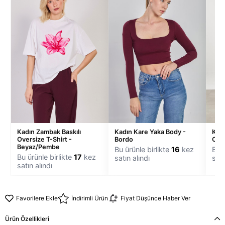
Kadın Zambak Baskılı
Kadın Kare Yaka Body -
Kadı
Oversize T-Shirt -
Bordo
Okul
Beyaz/Pembe
Bu ürünle birlikte
16
kez
Bu ü
Bu ürünle birlikte
17
kez
satın alındı
satı
satın alındı
Favorilere Ekle
İndirimli Ürün
Fiyat Düşünce Haber Ver
Ürün Özellikleri