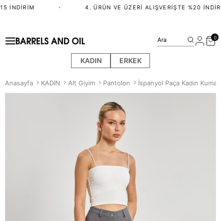
5 İNDIRIM
•
4. ÜRÜN VE ÜZERI ALIŞVERIŞTE %20 İNDIRI
0
Ara
KADIN
ERKEK
Anasayfa
KADIN
Alt Giyim
Pantolon
İspanyol Paça Kadın Kumaş 