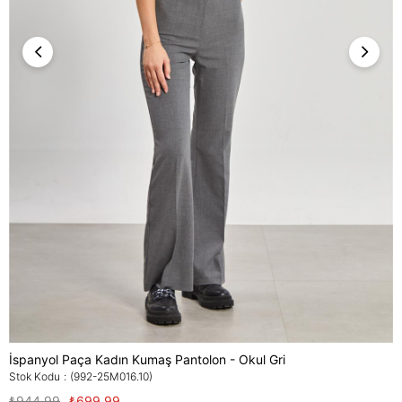
İspanyol Paça Kadın Kumaş Pantolon - Okul Gri
Stok Kodu
(992-25M016.10)
₺944,99
₺699,99