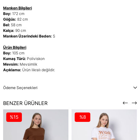
Manken Bilgileri
Boy:
172 cm
Göğüs:
82 cm
Bel:
58 cm
Kalça:
90 cm
Manken Üzerindeki Beden:
S
Ürün Bilgileri
Boy:
105 cm
Kumaş Türü:
Poliviskon
Mevsim:
Mevsimlik
Açıklama:
Ürün likralı değildir.
Ödeme Seçenekleri
BENZER ÜRÜNLER
%15
%8