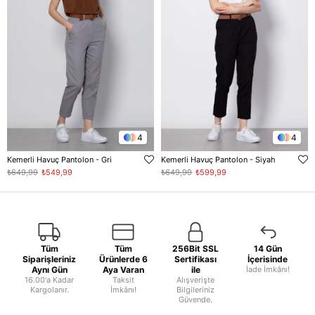
4
4
Kemerli Havuç Pantolon - Gri
Kemerli Havuç Pantolon - Siyah
₺649,99
₺549,99
₺649,99
₺599,99
Tüm
Tüm
256Bit SSL
14 Gün
Siparişleriniz
Ürünlerde 6
Sertifikası
İçerisinde
Aynı Gün
Aya Varan
ile
İade İmkânı!
16.00'a Kadar
Taksit
Alışverişte
Kargolanır.
İmkânı!
Bilgileriniz
Güvende.