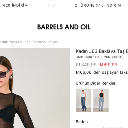
20 İNDIRIM
•
•
2.⁠ ⁠ÜRÜNE %10 İNDIRIM
skılı Palazzo Jean Pantolon - Siyah
Kadın J63 Baklava Taş B
Stok Kodu
(1115-26NS001.91)
₺1.349,99
₺999,99
₺166,66
'den başlayan taksi
Ürünün Diğer Renkleri;
Beden