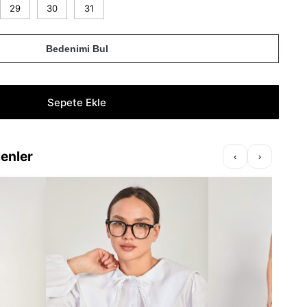
29
30
31
Bedenimi Bul
lenler
‹
›