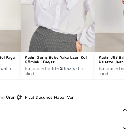
Bol Paça
Kadın Geniş Bebe Yaka Uzun Kol
Kadın J63 Baklava Taş
Gömlek - Beyaz
Palazzo Jean Pantolo
satın
Bu ürünle birlikte
3
kez satın
Bu ürünle birlikte
3
k
alındı
alındı
imli Ürün
Fiyat Düşünce Haber Ver