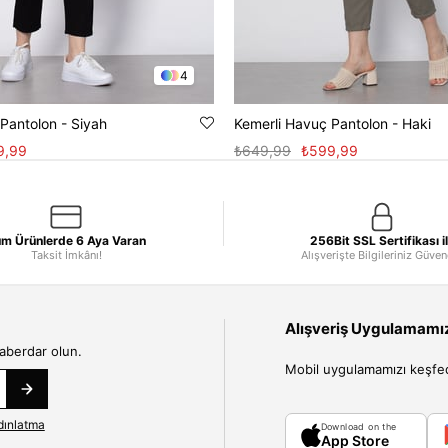
4
Pantolon - Siyah
Kemerli Havuç Pantolon - Haki
9,99
₺649,99
₺599,99
m Ürünlerde 6 Aya Varan
256Bit SSL Sertifikası i
Taksit İmkânı!
Alışverişte Bilgileriniz Güve
Alışveriş Uygulamamızı
haberdar olun.
Mobil uygulamamızı keşfedin
dınlatma
Download on the
App Store