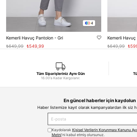
4
Kemerli Havuç Pantolon - Gri
Kemerli Havuç 
₺649,99
₺549,99
₺649,99
₺59
Tüm Siparişleriniz Aynı Gün
Tü
16.00'a Kadar Kargolanır.
En güncel haberler için kaydolun
Haber listemize kayıt olarak kampanyalardan ilk siz 
Kaydolarak
Kişisel Verilerin Korunması Kanunu Ay
Metni
'ni kabul etmiş olursunuz.