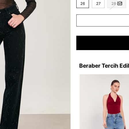
26
27
28
Beraber Tercih Edi