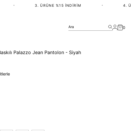
•
3. ÜRÜNE %15 İNDIRIM
•
4. ÜRÜ
Ara
0
askılı Palazzo Jean Pantolon - Siyah
tlerle