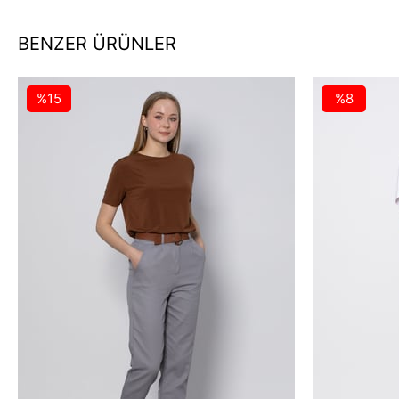
BENZER ÜRÜNLER
%15
%8