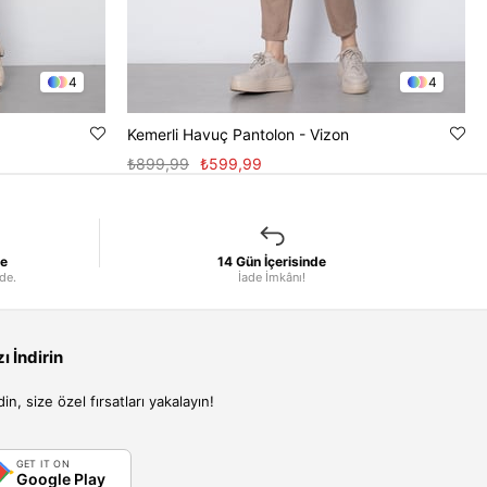
4
4
Kemerli Havuç Pantolon - Vizon
₺899,99
₺599,99
le
14 Gün İçerisinde
nde.
İade İmkânı!
 İndirin
, size özel fırsatları yakalayın!
GET IT ON
Google Play