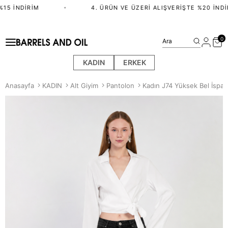
15 İNDIRIM
•
4. ÜRÜN VE ÜZERI ALIŞVERIŞTE %20 İNDIR
0
Ara
KADIN
ERKEK
Anasayfa
KADIN
Alt Giyim
Pantolon