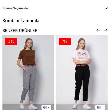
Ödeme Seçenekleri
BENZER ÜRÜNLER
%15
%8
4
4