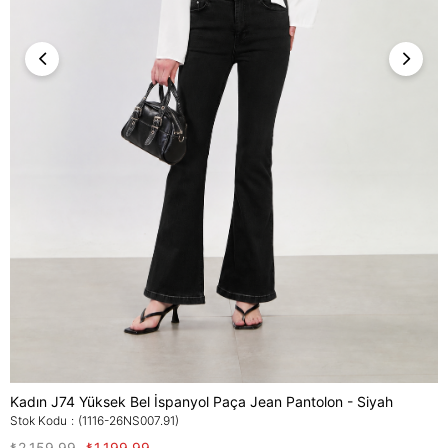
Kadın J74 Yüksek Bel İspanyol Paça Jean Pantolon - Siyah
Stok Kodu
(1116-26NS007.91)
₺2.159,99
₺1.199,99