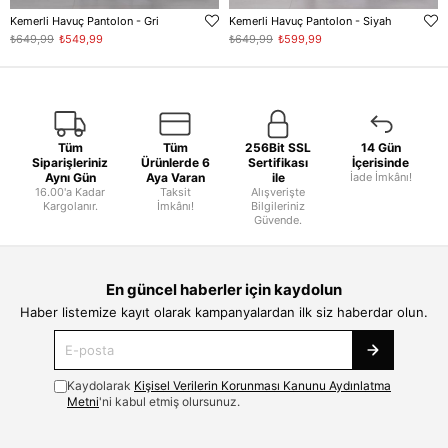
Kemerli Havuç Pantolon - Gri
Kemerli Havuç Pantolon - Siyah
₺649,99
₺549,99
₺649,99
₺599,99
Tüm
Tüm
256Bit SSL
14 Gün
Siparişleriniz
Ürünlerde 6
Sertifikası
İçerisinde
Aynı Gün
Aya Varan
ile
İade İmkânı!
16.00'a Kadar
Taksit
Alışverişte
Kargolanır.
İmkânı!
Bilgileriniz
Güvende.
En güncel haberler için kaydolun
Haber listemize kayıt olarak kampanyalardan ilk siz haberdar olun.
Kaydolarak
Kişisel Verilerin Korunması Kanunu Aydınlatma
Metni
'ni kabul etmiş olursunuz.