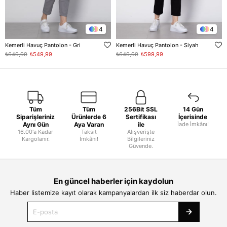
4
4
Kemerli Havuç Pantolon - Gri
Kemerli Havuç Pantolon - Siyah
₺649,99
₺549,99
₺649,99
₺599,99
Tüm
Tüm
256Bit SSL
14 Gün
Siparişleriniz
Ürünlerde 6
Sertifikası
İçerisinde
Aynı Gün
Aya Varan
ile
İade İmkânı!
16.00'a Kadar
Taksit
Alışverişte
Kargolanır.
İmkânı!
Bilgileriniz
Güvende.
En güncel haberler için kaydolun
Haber listemize kayıt olarak kampanyalardan ilk siz haberdar olun.