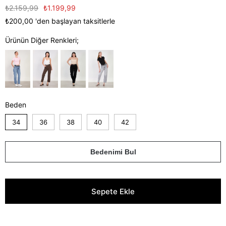
₺2.159,99
₺1.199,99
₺200,00
'den başlayan taksitlerle
Ürünün Diğer Renkleri;
Beden
34
36
38
40
42
Bedenimi Bul