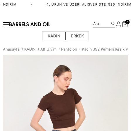
İNDIRIM
•
4. ÜRÜN VE ÜZERI ALIŞVERIŞTE %20 İNDIRIM
0
Ara
KADIN
ERKEK
Anasayfa
KADIN
Alt Giyim
Pantolon