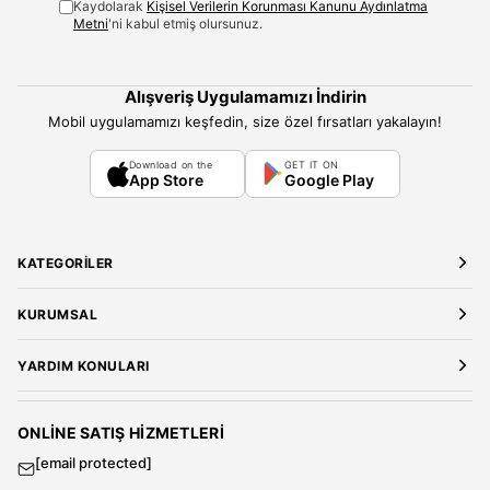
Kaydolarak
Kişisel Verilerin Korunması Kanunu Aydınlatma
Metni
'ni kabul etmiş olursunuz.
Alışveriş Uygulamamızı İndirin
Mobil uygulamamızı keşfedin, size özel fırsatları yakalayın!
Download on the
GET IT ON
App Store
Google Play
KATEGORILER
Yeni Gelenler
KURUMSAL
Kadın Giyim
Elbise
Hakkımızda
YARDIM KONULARI
Bluz
Kariyer
Gömlek
Mağazalarımız
Üyelik Sözleşmesi
T-Shirt
Gizlilik ve Güvenlik
Kargo ve Teslimat
ONLINE SATIŞ HIZMETLERI
Sweatshirt
Satış Sözleşmesi
[email protected]
Tulum
Banka Hesap Bilgileri