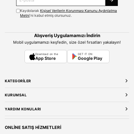
Kaydolarak
Kişisel Verilerin Korunması Kanunu Aydınlatma
Metni
'ni kabul etmiş olursunuz.
Alışveriş Uygulamamızı İndirin
Mobil uygulamamızı keşfedin, size özel fırsatları yakalayın!
Download on the
GET IT ON
App Store
Google Play
KATEGORILER
Yeni Gelenler
KURUMSAL
Kadın Giyim
Elbise
Hakkımızda
YARDIM KONULARI
Bluz
Kariyer
Gömlek
Mağazalarımız
Üyelik Sözleşmesi
T-Shirt
Gizlilik ve Güvenlik
Kargo ve Teslimat
ONLINE SATIŞ HIZMETLERI
Sweatshirt
Satış Sözleşmesi