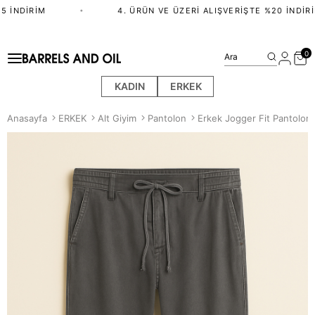
 İNDIRIM
•
4. ÜRÜN VE ÜZERI ALIŞVERIŞTE %20 İNDIRIM
0
Ara
KADIN
ERKEK
Anasayfa
ERKEK
Alt Giyim
Pantolon
Erkek Jogger Fit Pantolon