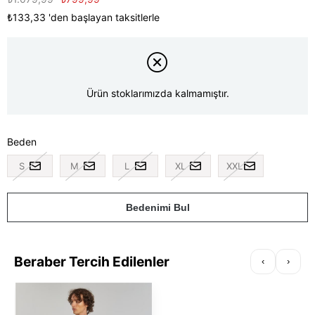
₺133,33
'den başlayan taksitlerle
Ürün stoklarımızda kalmamıştır.
Beden
S
M
L
XL
XXL
Bedenimi Bul
Beraber Tercih Edilenler
‹
›