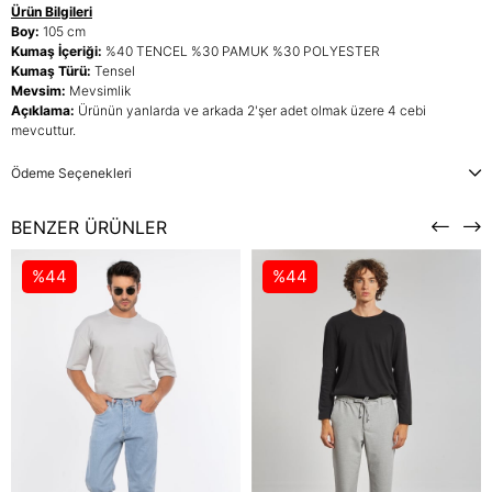
Ürün Bilgileri
Boy:
105 cm
Kumaş İçeriği:
%40 TENCEL %30 PAMUK %30 POLYESTER
Kumaş Türü:
Tensel
Mevsim:
Mevsimlik
Açıklama:
Ürünün yanlarda ve arkada 2'şer adet olmak üzere 4 cebi
mevcuttur.
Ödeme Seçenekleri
BENZER ÜRÜNLER
%44
%44