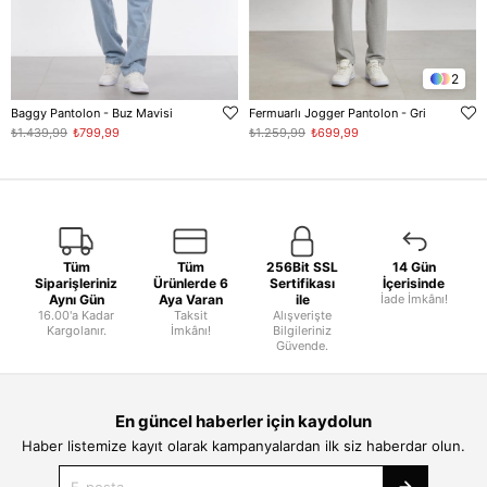
2
Baggy Pantolon - Buz Mavisi
Fermuarlı Jogger Pantolon - Gri
₺1.439,99
₺799,99
₺1.259,99
₺699,99
Tüm
Tüm
256Bit SSL
14 Gün
Siparişleriniz
Ürünlerde 6
Sertifikası
İçerisinde
Aynı Gün
Aya Varan
ile
İade İmkânı!
16.00'a Kadar
Taksit
Alışverişte
Kargolanır.
İmkânı!
Bilgileriniz
Güvende.
En güncel haberler için kaydolun
Haber listemize kayıt olarak kampanyalardan ilk siz haberdar olun.