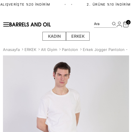
ALIŞVERIŞTE %20 İNDIRIM
•
•
2.⁠ ⁠ÜRÜNE %10 İNDIRIM
0
Ara
KADIN
ERKEK
Anasayfa
ERKEK
Alt Giyim
Pantolon
Erkek Jogger Pantolon - B