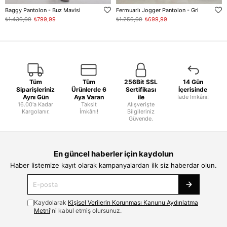
Baggy Pantolon - Buz Mavisi
Fermuarlı Jogger Pantolon - Gri
₺1.439,99
₺799,99
₺1.259,99
₺699,99
Tüm
Tüm
256Bit SSL
14 Gün
Siparişleriniz
Ürünlerde 6
Sertifikası
İçerisinde
Aynı Gün
Aya Varan
ile
İade İmkânı!
16.00'a Kadar
Taksit
Alışverişte
Kargolanır.
İmkânı!
Bilgileriniz
Güvende.
En güncel haberler için kaydolun
Haber listemize kayıt olarak kampanyalardan ilk siz haberdar olun.
Kaydolarak
Kişisel Verilerin Korunması Kanunu Aydınlatma
Metni
'ni kabul etmiş olursunuz.