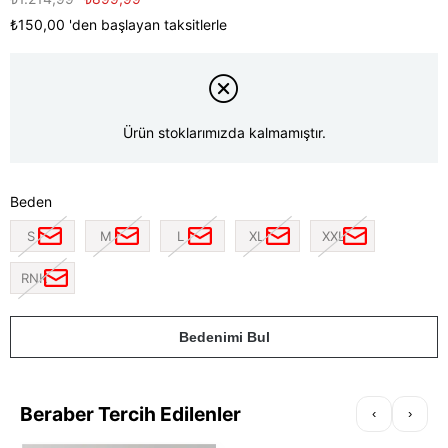
₺150,00
'den başlayan taksitlerle
Ürün stoklarımızda kalmamıştır.
Beden
S
M
L
XL
XXL
RNK
Bedenimi Bul
Beraber Tercih Edilenler
‹
›