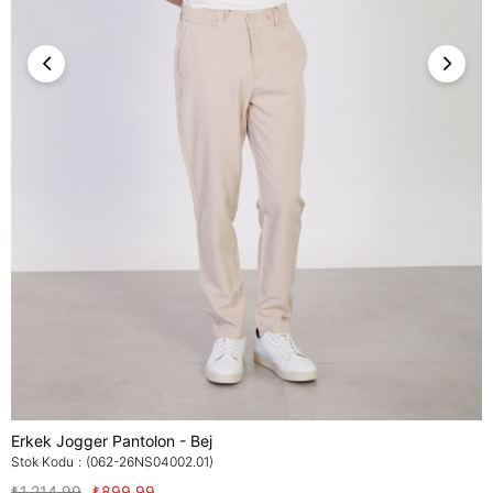
Erkek Jogger Pantolon - Bej
Stok Kodu
(062-26NS04002.01)
₺1.214,99
₺899,99