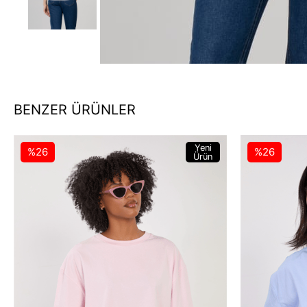
BENZER ÜRÜNLER
Yeni
%26
%26
Ürün