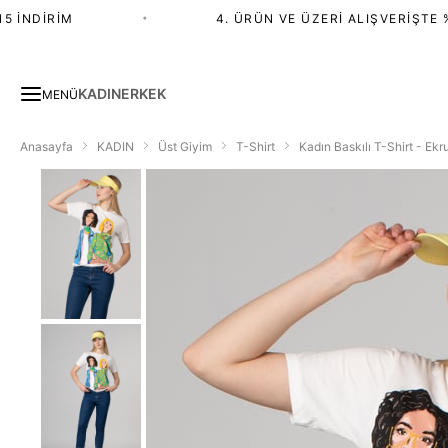
İNDIRIM
•
4. ÜRÜN VE ÜZERI ALIŞVERIŞTE %2
KADIN
ERKEK
MENÜ
Anasayfa
KADIN
Üst Giyim
T-Shirt
Kadın Baskılı T-Shirt - Ekr