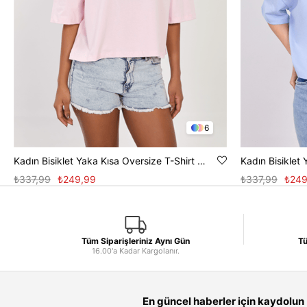
6
Kadın Bisiklet Yaka Kısa Oversize T-Shirt - Toz Pembe
₺337,99
₺249,99
₺337,99
₺249
Tüm Siparişleriniz Aynı Gün
Tü
16.00'a Kadar Kargolanır.
En güncel haberler için kaydolun