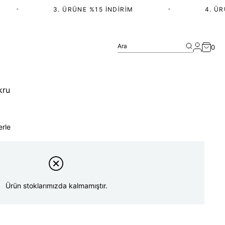
•
3. ÜRÜNE %15 İNDIRIM
•
4. ÜRÜN
Ara
0
kru
erle
Ürün stoklarımızda kalmamıştır.