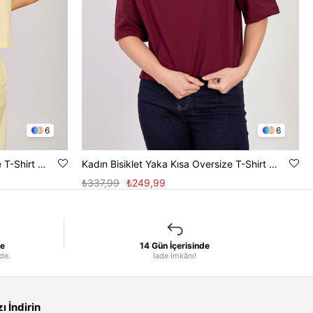
6
6
Kadın Bisiklet Yaka Kısa Oversize T-Shirt - Sarı
Kadın Bisiklet Yaka Kısa Oversize T-Shirt - Mürdüm
₺337,99
₺249,99
le
14 Gün İçerisinde
nde.
İade İmkânı!
 İndirin