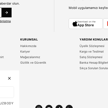
haberdar olun.
Mobil uygulamamızı keşfedin
dınlatma
Download on the
App Store
KURUMSAL
YARDIM KONULAR
Hakkımızda
Üyelik Sözleşmesi
Kariyer
Kargo ve Teslimat
irt
Mağazalarımız
Satış Sözleşmesi
Gizlilik ve Güvenlik
Banka Hesap Bilgiler
Sıkça Sorulan Sorula
n
UZ
BODY