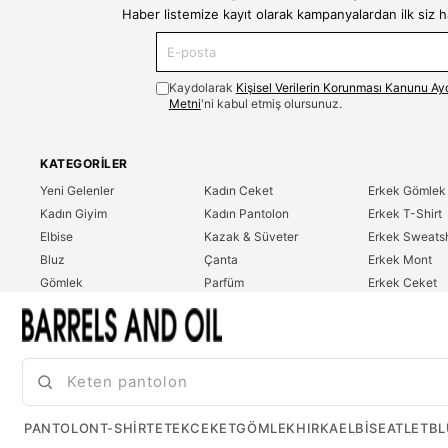
Haber listemize kayıt olarak kampanyalardan ilk siz 
Kaydolarak
Kişisel Verilerin Korunması Kanunu Ay
Metni
'ni kabul etmiş olursunuz.
KATEGORILER
Yeni Gelenler
Kadın Ceket
Erkek Gömlek
Kadın Giyim
Kadın Pantolon
Erkek T-Shirt
Elbise
Kazak & Süveter
Erkek Sweatsh
Bluz
Çanta
Erkek Mont
Gömlek
Parfüm
Erkek Ceket
T-Shirt
Erkek Giyim
Erkek Pantolo
Sweatshirt
Çok Satanlar
İndirim
Tulum
PANTOLON
T-SHIRT
ETEK
CEKET
GÖMLEK
HIRKA
ELBISE
ATLET
BL