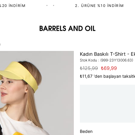
0 İNDIRIM
•
•
2.⁠ ⁠ÜRÜNE %10 İNDIRIM
u
Kadın Baskılı T-Shirt - E
Stok Kodu
(999-23Y13006.63)
₺125,99
₺69,99
₺11,67
'den başlayan taksitl
Beden