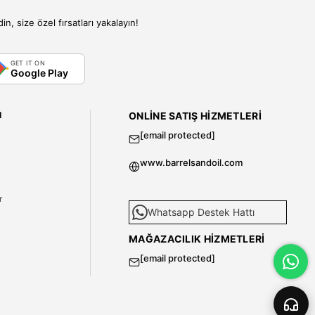
, size özel fırsatları yakalayın!
GET IT ON
Google Play
I
ONLINE SATIŞ HIZMETLERI
[email protected]
www.barrelsandoil.com
i
r
Whatsapp Destek Hattı
MAĞAZACILIK HIZMETLERI
[email protected]