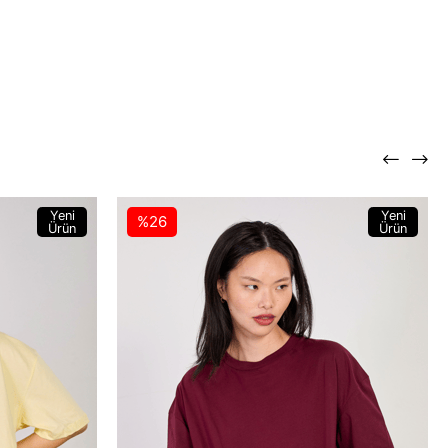
Yeni
Yeni
%26
Ürün
Ürün