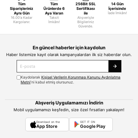
Tüm
Tüm
256Bit SSL
14 Gün
Siparişleriniz
Ürünlerde 6
Sertifikası
İçerisinde
Aynı Gün
Aya Varan
ile
İade İmkânı!
16.00'a Kadar
Taksit
Alışverişte
Kargolanır.
İmkânı!
Bilgileriniz
Güvende.
En güncel haberler için kaydolun
Haber listemize kayıt olarak kampanyalardan ilk siz haberdar olun.
Kaydolarak
Kişisel Verilerin Korunması Kanunu Aydınlatma
Metni
'ni kabul etmiş olursunuz.
Alışveriş Uygulamamızı İndirin
Mobil uygulamamızı keşfedin, size özel fırsatları yakalayın!
Download on the
GET IT ON
App Store
Google Play