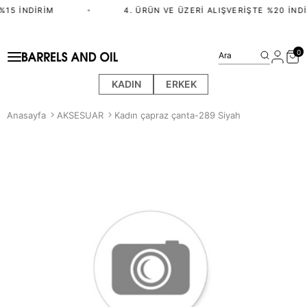
%15 İNDIRIM
•
4. ÜRÜN VE ÜZERI ALIŞVERIŞTE %20 İNDI
0
Ara
KADIN
ERKEK
Anasayfa
AKSESUAR
Kadın çapraz çanta-289 Siyah