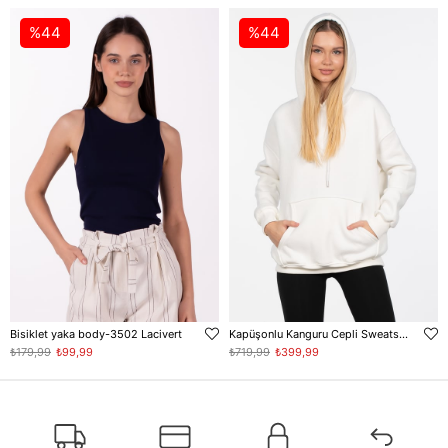
%44
%44
Bisiklet yaka body-3502 Lacivert
Kapüşonlu Kanguru Cepli Sweatshirt - Ekru
₺179,99
₺99,99
₺719,99
₺399,99