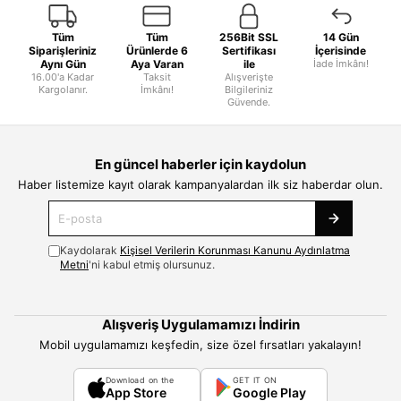
Tüm
Tüm
256Bit SSL
14 Gün
Siparişleriniz
Ürünlerde 6
Sertifikası
İçerisinde
Aynı Gün
Aya Varan
ile
İade İmkânı!
16.00'a Kadar
Taksit
Alışverişte
Kargolanır.
İmkânı!
Bilgileriniz
Güvende.
En güncel haberler için kaydolun
Haber listemize kayıt olarak kampanyalardan ilk siz haberdar olun.
Kaydolarak
Kişisel Verilerin Korunması Kanunu Aydınlatma
Metni
'ni kabul etmiş olursunuz.
Alışveriş Uygulamamızı İndirin
Mobil uygulamamızı keşfedin, size özel fırsatları yakalayın!
Download on the
GET IT ON
App Store
Google Play