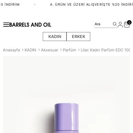
5 İNDIRIM
•
4. ÜRÜN VE ÜZERI ALIŞVERIŞTE %20 İNDIRI
0
Ara
KADIN
ERKEK
Anasayfa
KADIN
Aksesuar
Parfüm
Lilac Kadın Parfüm EDC 100 