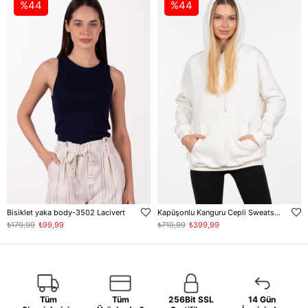
%44
%44
Bisiklet yaka body-3502 Lacivert
Kapüşonlu Kanguru Cepli Sweatshirt - Ekru
₺179,99
₺99,99
₺719,99
₺399,99
Tüm
Tüm
256Bit SSL
14 Gün