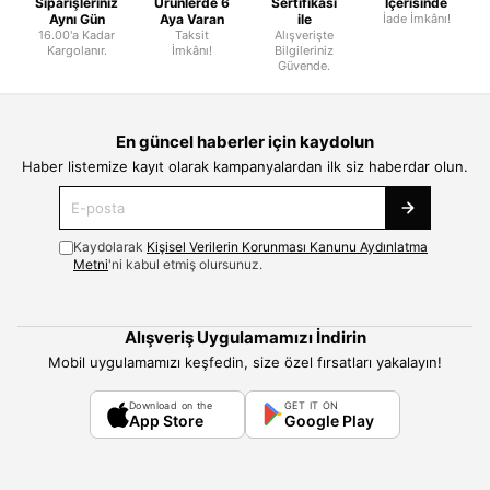
Siparişleriniz
Ürünlerde 6
Sertifikası
İçerisinde
Aynı Gün
Aya Varan
ile
İade İmkânı!
16.00'a Kadar
Taksit
Alışverişte
Kargolanır.
İmkânı!
Bilgileriniz
Güvende.
En güncel haberler için kaydolun
Haber listemize kayıt olarak kampanyalardan ilk siz haberdar olun.
Kaydolarak
Kişisel Verilerin Korunması Kanunu Aydınlatma
Metni
'ni kabul etmiş olursunuz.
Alışveriş Uygulamamızı İndirin
Mobil uygulamamızı keşfedin, size özel fırsatları yakalayın!
Download on the
GET IT ON
App Store
Google Play