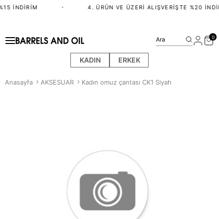
15 İNDIRIM
•
4. ÜRÜN VE ÜZERI ALIŞVERIŞTE %20 İNDI
0
Ara
KADIN
ERKEK
Anasayfa
AKSESUAR
Kadın omuz çantası CK1 Siyah