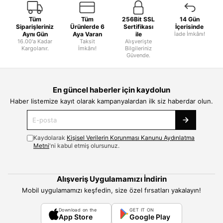
Tüm
Tüm
256Bit SSL
14 Gün
Siparişleriniz
Ürünlerde 6
Sertifikası
İçerisinde
Aynı Gün
Aya Varan
ile
İade İmkânı!
16.00'a Kadar
Taksit
Alışverişte
Kargolanır.
İmkânı!
Bilgileriniz
Güvende.
En güncel haberler için kaydolun
Haber listemize kayıt olarak kampanyalardan ilk siz haberdar olun.
Kaydolarak
Kişisel Verilerin Korunması Kanunu Aydınlatma
Metni
'ni kabul etmiş olursunuz.
Alışveriş Uygulamamızı İndirin
Mobil uygulamamızı keşfedin, size özel fırsatları yakalayın!
Download on the
GET IT ON
App Store
Google Play