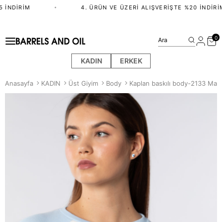
 İNDIRIM
•
4. ÜRÜN VE ÜZERI ALIŞVERIŞTE %20 İNDIRIM
0
Ara
KADIN
ERKEK
Anasayfa
KADIN
Üst Giyim
Body
Kaplan baskılı body-2133 Mavi