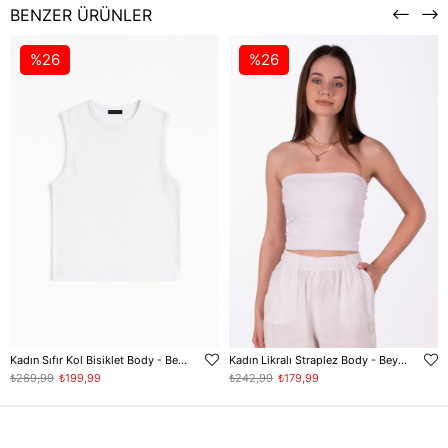
BENZER ÜRÜNLER
%26
%26
Kadın Sıfır Kol Bisiklet Body - Beyaz
Kadın Likralı Straplez Body - Beyaz
₺269,99
₺199,99
₺242,99
₺179,99