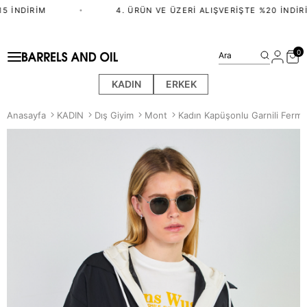
 İNDIRIM
•
4. ÜRÜN VE ÜZERI ALIŞVERIŞTE %20 İNDIRI
0
Ara
KADIN
ERKEK
Anasayfa
KADIN
Dış Giyim
Mont
Kadın Kapüşonlu Garnili Fermu