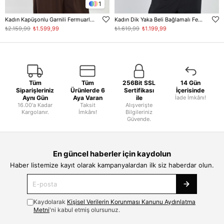
1
Kadın Kapüşonlu Garnili Fermuarlı Mont - Acı Kahve
Kadın Dik Yaka Beli Bağlamalı Fermuarlı Mont - Siyah
₺2.159,99
₺1.599,99
₺1.619,99
₺1.199,99
Tüm
Tüm
256Bit SSL
14 Gün
Siparişleriniz
Ürünlerde 6
Sertifikası
İçerisinde
Aynı Gün
Aya Varan
ile
İade İmkânı!
16.00'a Kadar
Taksit
Alışverişte
Kargolanır.
İmkânı!
Bilgileriniz
Güvende.
En güncel haberler için kaydolun
Haber listemize kayıt olarak kampanyalardan ilk siz haberdar olun.
Kaydolarak
Kişisel Verilerin Korunması Kanunu Aydınlatma
Metni
'ni kabul etmiş olursunuz.