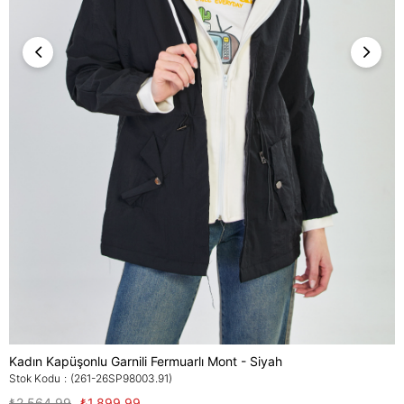
Kadın Kapüşonlu Garnili Fermuarlı Mont - Siyah
Stok Kodu
(261-26SP98003.91)
₺2.564,99
₺1.899,99