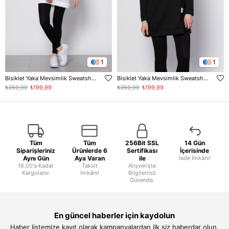
1
1
Bisiklet Yaka Mevsimlik Sweatshirt - Ekru
Bisiklet Yaka Mevsimlik Sweatshirt - Siyah
₺359,99
₺199,99
₺359,99
₺199,99
Tüm
Tüm
256Bit SSL
14 Gün
Siparişleriniz
Ürünlerde 6
Sertifikası
İçerisinde
Aynı Gün
Aya Varan
ile
İade İmkânı!
16.00'a Kadar
Taksit
Alışverişte
Kargolanır.
İmkânı!
Bilgileriniz
Güvende.
En güncel haberler için kaydolun
Haber listemize kayıt olarak kampanyalardan ilk siz haberdar olun.