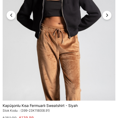
Kapüşonlu Kısa Fermuarlı Sweatshirt - Siyah
Stok Kodu
(399-23K118008.91)
₺251,99
₺139,99