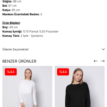
Göğüs:
86 cm
Bel:
67 cm
Kalça:
95 cm
Manken Üzerindeki Beden:
S
Ürün Bilgileri
Boy:
46 cm
Kumaş İçeriği:
%70 Pamuk %30 Polyester
Kumaş Türü:
3 İplik - Şardonlu
Ödeme Seçenekleri
BENZER ÜRÜNLER
%44
%44