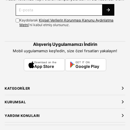
Kaydolarak
Kişisel Verilerin Korunması Kanunu Aydınlatma
Metni
'ni kabul etmiş olursunuz.
Alışveriş Uygulamamızı İndirin
Mobil uygulamamızı keşfedin, size özel fırsatları yakalayın!
Download on the
GET IT ON
App Store
Google Play
KATEGORILER
Yeni Gelenler
KURUMSAL
Kadın Giyim
Elbise
Hakkımızda
YARDIM KONULARI
Bluz
Kariyer
Gömlek
Mağazalarımız
Üyelik Sözleşmesi