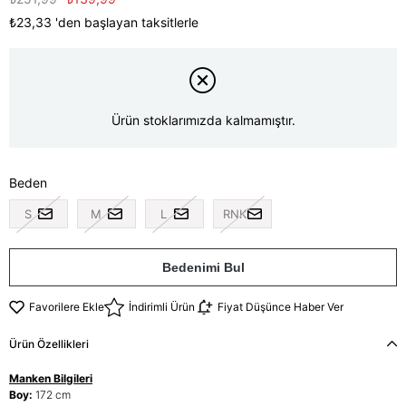
₺23,33
'den başlayan taksitlerle
Ürün stoklarımızda kalmamıştır.
Beden
S
M
L
RNK
Bedenimi Bul
Favorilere Ekle
İndirimli Ürün
Fiyat Düşünce Haber Ver
Ürün Özellikleri
Manken Bilgileri
Boy:
172 cm