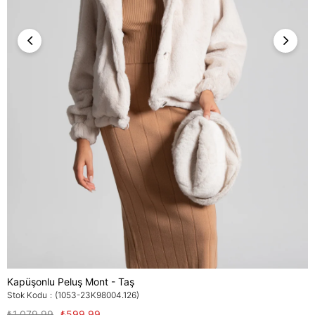
Kapüşonlu Peluş Mont - Taş
Stok Kodu
(1053-23K98004.126)
₺1.079,99
₺599,99