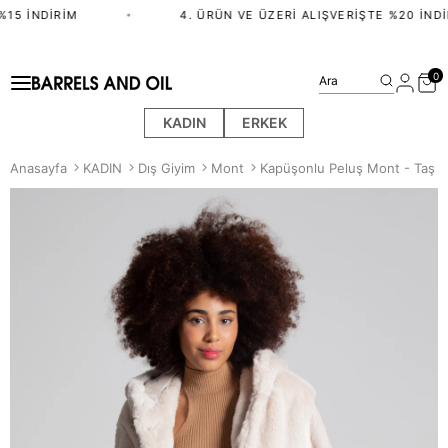
15 İNDIRIM
•
4. ÜRÜN VE ÜZERI ALIŞVERIŞTE %20 İNDI
0
Ara
KADIN
ERKEK
Anasayfa
KADIN
Dış Giyim
Mont
Kapüşonlu Peluş Mont - Taş