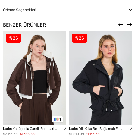
Ödeme Seçenekleri
BENZER ÜRÜNLER
%26
%26
1
Kadın Kapüşonlu Garnili Fermuarlı Mont - Acı Kahve
Kadın Dik Yaka Beli Bağlamalı Fermuarlı Mont - Siyah
₺2.159,99
₺1.599,99
₺1.619,99
₺1.199,99