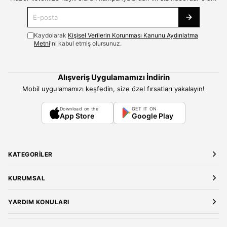
Kaydolarak
Kişisel Verilerin Korunması Kanunu Aydınlatma
Metni
'ni kabul etmiş olursunuz.
Alışveriş Uygulamamızı İndirin
Mobil uygulamamızı keşfedin, size özel fırsatları yakalayın!
Download on the
GET IT ON
App Store
Google Play
KATEGORILER
Yeni Gelenler
KURUMSAL
Kadın Giyim
Elbise
Hakkımızda
YARDIM KONULARI
Bluz
Kariyer
Gömlek
Mağazalarımız
Üyelik Sözleşmesi