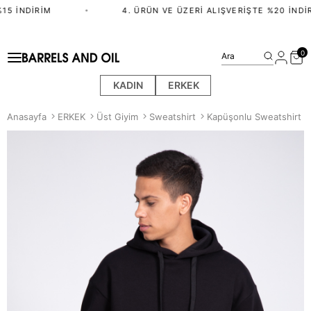
5 İNDIRIM
•
4. ÜRÜN VE ÜZERI ALIŞVERIŞTE %20 İNDIR
0
Ara
KADIN
ERKEK
Anasayfa
ERKEK
Üst Giyim
Sweatshirt
Kapüşonlu Sweatshirt -