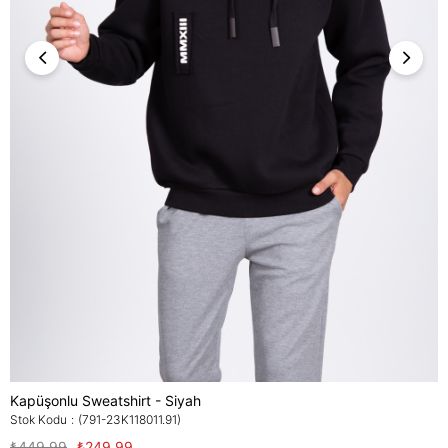
Kapüşonlu Sweatshirt - Siyah
Stok Kodu
(791-23K118011.91)
₺449,99
₺249,99