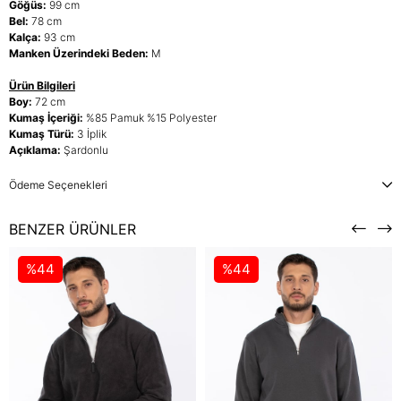
Göğüs:
99 cm
Bel:
78 cm
Kalça:
93 cm
Manken Üzerindeki Beden:
M
Ürün Bilgileri
Boy:
72 cm
Kumaş İçeriği:
%85 Pamuk %15 Polyester
Kumaş Türü:
3 İplik
Açıklama:
Şardonlu
Ödeme Seçenekleri
BENZER ÜRÜNLER
%44
%44