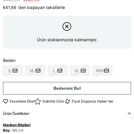
₺41,66
'den başlayan taksitlerle
Ürün stoklarımızda kalmamıştır.
Beden
S
M
L
XL
RNK
Bedenimi Bul
Favorilere Ekle
İndirimli Ürün
Fiyat Düşünce Haber Ver
Ürün Özellikleri
Manken Bilgileri
Boy:
185 cm