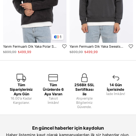
1
Yarım Fermuarlı Dik Yaka Polar Sweatshirt - Antrasit
Yarım Fermuarlı Dik Yaka Sweatshirt - Antrasit
₺899,99
₺499,99
₺899,99
₺499,99
Tüm
Tüm
256Bit SSL
14 Gün
Siparişleriniz
Ürünlerde 6
Sertifikası
İçerisinde
Aynı Gün
Aya Varan
ile
İade İmkânı!
16.00'a Kadar
Taksit
Alışverişte
Kargolanır.
İmkânı!
Bilgileriniz
Güvende.
En güncel haberler için kaydolun
Haber listemize kayıt olarak kampanyalardan ilk siz haberdar olun.