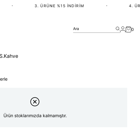
•
3. ÜRÜNE %15 İNDIRIM
•
4. ÜRÜ
Ara
0
 S.Kahve
erle
Ürün stoklarımızda kalmamıştır.