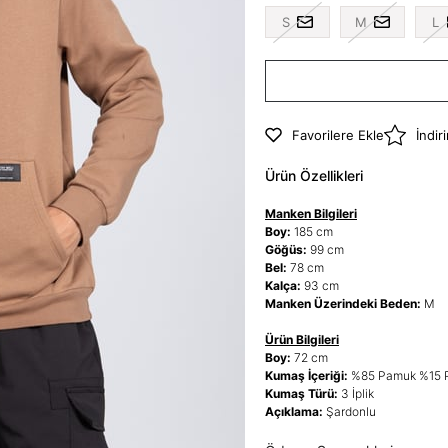
S
M
L
Favorilere Ekle
İndir
Ürün Özellikleri
Manken Bilgileri
Boy:
185 cm
Göğüs:
99 cm
Bel:
78 cm
Kalça:
93 cm
Manken Üzerindeki Beden:
M
Ürün Bilgileri
Boy:
72 cm
Kumaş İçeriği:
%85 Pamuk %15 P
Kumaş Türü:
3 İplik
Açıklama:
Şardonlu