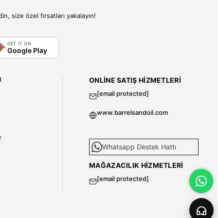
, size özel fırsatları yakalayın!
GET IT ON
Google Play
I
ONLINE SATIŞ HIZMETLERI
[email protected]
www.barrelsandoil.com
i
r
Whatsapp Destek Hattı
MAĞAZACILIK HIZMETLERI
[email protected]