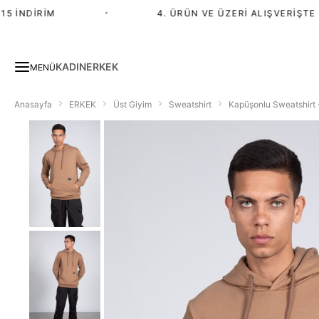
 İNDIRIM
•
4. ÜRÜN VE ÜZERI ALIŞVERIŞTE %2
KADIN
ERKEK
MENÜ
Anasayfa
ERKEK
Üst Giyim
Sweatshirt
Kapüşonlu Sweatshirt 