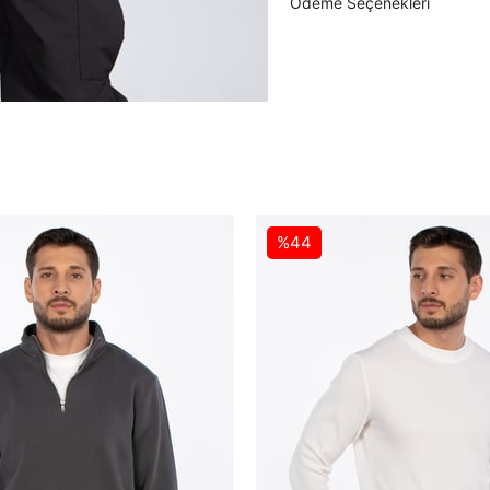
Ödeme Seçenekleri
%44