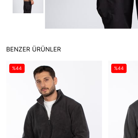
BENZER ÜRÜNLER
%44
%44