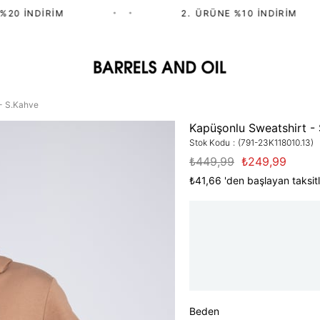
0 İNDIRIM
•
•
2.⁠ ⁠ÜRÜNE %10 İNDIRIM
- S.Kahve
Kapüşonlu Sweatshirt -
Stok Kodu
(791-23K118010.13)
₺449,99
₺249,99
₺41,66
'den başlayan taksitl
Beden