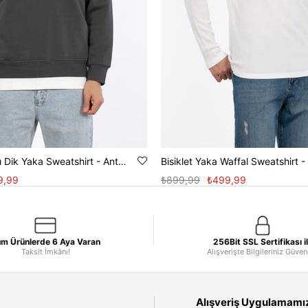
Yarım Fermuarlı Dik Yaka Sweatshirt - Antrasit
Bisiklet Yaka Waffal Sweatshirt -
9,99
₺899,99
₺499,99
m Ürünlerde 6 Aya Varan
256Bit SSL Sertifikası i
Taksit İmkânı!
Alışverişte Bilgileriniz Güve
Alışveriş Uygulamamızı