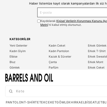
Haber listemize kayıt olarak kampanyalardan ilk siz 
Kaydolarak
Kişisel Verilerin Korunması Kanunu Ay
Metni
'ni kabul etmiş olursunuz.
KATEGORILER
Yeni Gelenler
Kadın Ceket
Erkek Gömlek
Kadın Giyim
Kadın Pantolon
Erkek T-Shirt
Elbise
Kazak & Süveter
Erkek Sweatsh
Bluz
Çanta
Erkek Mont
Gömlek
Parfüm
Erkek Ceket
T-Shirt
Erkek Giyim
Erkek Pantolo
Sweatshirt
Çok Satanlar
İndirim
Tulum
PANTOLON
T-SHIRT
ETEK
CEKET
GÖMLEK
HIRKA
ELBISE
ATLET
BL