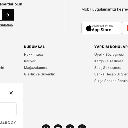
haberdar olun.
Mobil uygulamamızı keşfedin
dınlatma
Download on the
App Store
KURUMSAL
YARDIM KONULAR
Hakkımızda
Üyelik Sözleşmesi
Kariyer
Kargo ve Teslimat
irt
Mağazalarımız
Satış Sözleşmesi
Gizlilik ve Güvenlik
Banka Hesap Bilgiler
Sıkça Sorulan Sorula
n
UZ
BODY