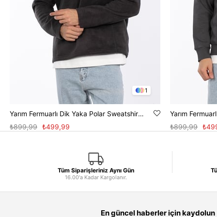
1
Yarım Fermuarlı Dik Yaka Polar Sweatshirt - Antrasit
₺899,99
₺499,99
₺899,99
₺49
Tüm Siparişleriniz Aynı Gün
Tü
16.00'a Kadar Kargolanır.
En güncel haberler için kaydolun