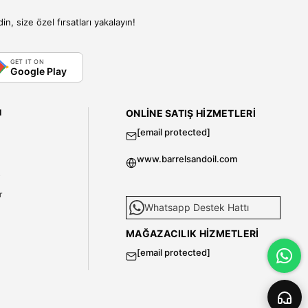
, size özel fırsatları yakalayın!
GET IT ON
Google Play
I
ONLINE SATIŞ HIZMETLERI
[email protected]
www.barrelsandoil.com
i
r
Whatsapp Destek Hattı
MAĞAZACILIK HIZMETLERI
[email protected]