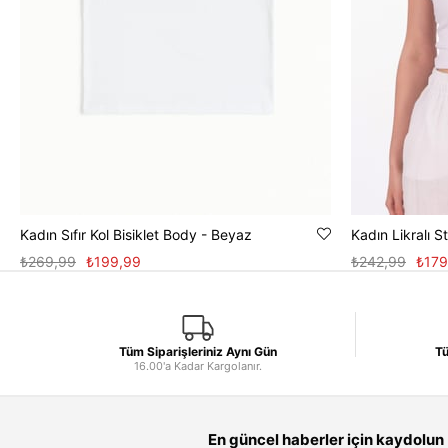
Kadın Sıfır Kol Bisiklet Body - Beyaz
Kadın Likralı 
₺269,99
₺199,99
₺242,99
₺179
Tüm Siparişleriniz Aynı Gün
Tü
16.00'a Kadar Kargolanır.
En güncel haberler için kaydolun