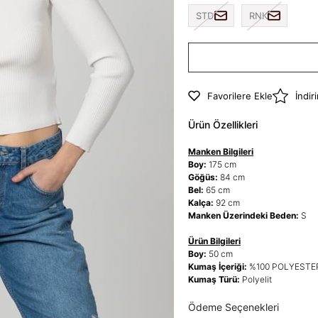
STD
RNK
Favorilere Ekle
İndir
Ürün Özellikleri
Manken Bilgileri
Boy:
175 cm
Göğüs:
84 cm
Bel:
65 cm
Kalça:
92 cm
Manken Üzerindeki Beden:
S
Ürün Bilgileri
Boy:
50 cm
Kumaş İçeriği:
%100 POLYESTE
Kumaş Türü:
Polyelit
Ödeme Seçenekleri