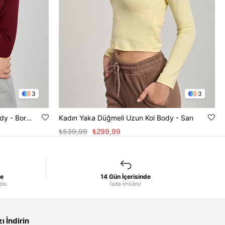
3
3
Kadın Kruvaze Yaka Uzun Kol Body - Bordo
Kadın Yaka Düğmeli Uzun Kol Body - Sarı
₺539,99
₺299,99
le
14 Gün İçerisinde
nde.
İade İmkânı!
 İndirin