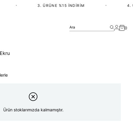
•
3. ÜRÜNE %15 İNDIRIM
•
4. ÜR
Ara
0
 Ekru
lerle
Ürün stoklarımızda kalmamıştır.