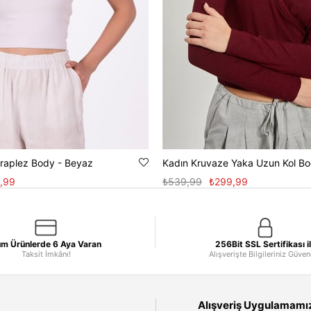
Straplez Body - Beyaz
,99
₺539,99
₺299,99
m Ürünlerde 6 Aya Varan
256Bit SSL Sertifikası i
Taksit İmkânı!
Alışverişte Bilgileriniz Güve
Alışveriş Uygulamamızı