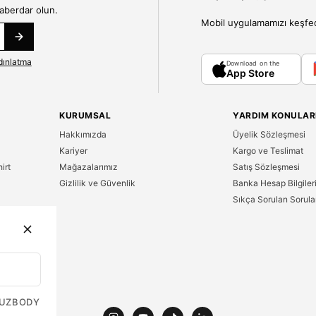
haberdar olun.
Mobil uygulamamızı keşfedin
dınlatma
Download on the
App Store
KURUMSAL
YARDIM KONULAR
Hakkımızda
Üyelik Sözleşmesi
Kariyer
Kargo ve Teslimat
irt
Mağazalarımız
Satış Sözleşmesi
Gizlilik ve Güvenlik
Banka Hesap Bilgiler
Sıkça Sorulan Sorula
n
UZ
BODY