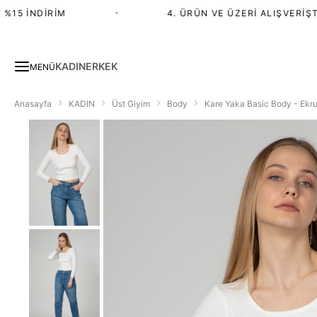
15 İNDIRIM
•
4. ÜRÜN VE ÜZERI ALIŞVERIŞTE 
KADIN
ERKEK
MENÜ
Anasayfa
KADIN
Üst Giyim
Body
Kare Yaka Basic Body - Ekr