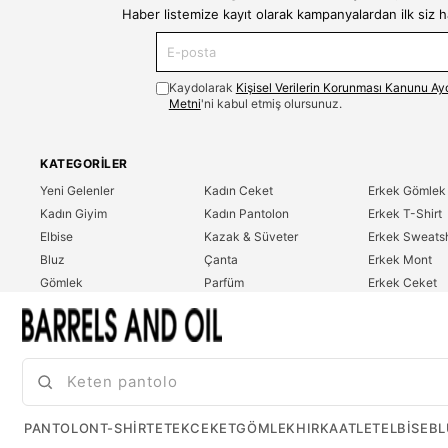
Haber listemize kayıt olarak kampanyalardan ilk siz 
Kaydolarak
Kişisel Verilerin Korunması Kanunu Ay
Metni
'ni kabul etmiş olursunuz.
KATEGORILER
Yeni Gelenler
Kadın Ceket
Erkek Gömlek
Kadın Giyim
Kadın Pantolon
Erkek T-Shirt
Elbise
Kazak & Süveter
Erkek Sweatsh
Bluz
Çanta
Erkek Mont
Gömlek
Parfüm
Erkek Ceket
T-Shirt
Erkek Giyim
Erkek Pantolo
Sweatshirt
Çok Satanlar
İndirim
Tulum
PANTOLON
T-SHIRT
ETEK
CEKET
GÖMLEK
HIRKA
ATLET
ELBISE
BL