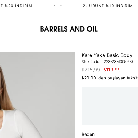
%20 İNDIRIM
•
•
2.⁠ ⁠ÜRÜNE %10 İNDIRIM
u
Kare Yaka Basic Body -
Stok Kodu
(228-23M005.63)
₺215,99
₺119,99
₺20,00
'den başlayan taksit
Beden