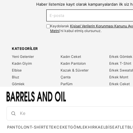
Haber listemize kayıt olarak kampanyalardan ilk siz 
Kaydolarak
Kişisel Verilerin Korunması Kanunu Ay
Metni
'ni kabul etmiş olursunuz.
KATEGORILER
Yeni Gelenler
Kadın Ceket
Erkek Gömlek
Kadın Giyim
Kadın Pantolon
Erkek T-Shirt
Elbise
Kazak & Süveter
Erkek Sweatsh
Bluz
Çanta
Erkek Mont
Gömlek
Parfüm
Erkek Ceket
T-Shirt
Erkek Giyim
Erkek Pantolo
Sweatshirt
Çok Satanlar
İndirim
Tulum
PANTOLON
T-SHIRT
ETEK
CEKET
GÖMLEK
HIRKA
ELBISE
ATLET
BL