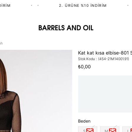
IM
•
•
2.⁠ ⁠ÜRÜNE %10 İNDIRIM
•
ah
Kat kat kısa elbise-801 
Stok Kodu
(454-21M14001.91)
₺0,00
Beden
S
M
L