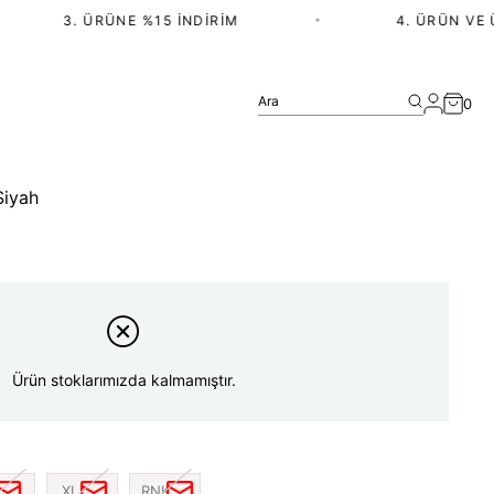
3. ÜRÜNE %15 İNDIRIM
•
4. ÜRÜN VE ÜZ
Ara
0
Siyah
Ürün stoklarımızda kalmamıştır.
XL
RNK