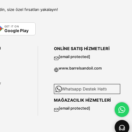
, size özel fırsatları yakalayın!
GET IT ON
Google Play
I
ONLINE SATIŞ HIZMETLERI
[email protected]
www.barrelsandoil.com
i
r
Whatsapp Destek Hattı
MAĞAZACILIK HIZMETLERI
[email protected]