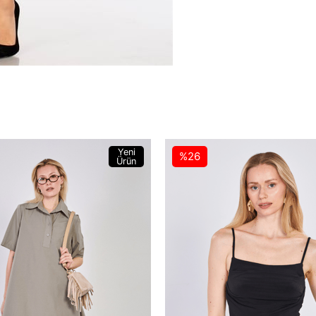
Yeni
%26
Ürün