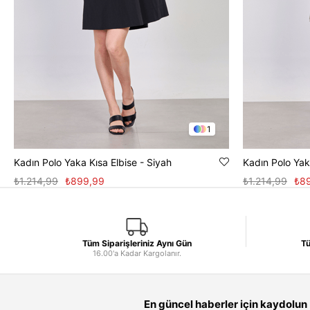
1
Kadın Polo Yaka Kısa Elbise - Siyah
Kadın Polo Yaka
₺1.214,99
₺899,99
₺1.214,99
₺8
Tüm Siparişleriniz Aynı Gün
Tü
16.00'a Kadar Kargolanır.
En güncel haberler için kaydolun