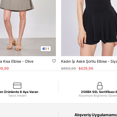
1
 Kısa Elbise - Olive
Kadın İp Askılı Şortlu Elbise - Siy
99,99
₺850,99
₺629,99
m Ürünlerde 6 Aya Varan
256Bit SSL Sertifikası i
Taksit İmkânı!
Alışverişte Bilgileriniz Güve
Alışveriş Uygulamamızı