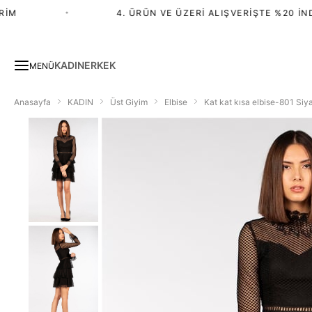
M
•
4. ÜRÜN VE ÜZERI ALIŞVERIŞTE %20 İNDIR
KADIN
ERKEK
MENÜ
Anasayfa
KADIN
Üst Giyim
Elbise
Kat kat kısa elbise-801 Siy