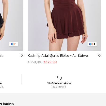
1
1
ah
Kadın İp Askılı Şortlu Elbise - Acı Kahve
₺850,99
₺629,99
le
14 Gün İçerisinde
nde.
İade İmkânı!
 İndirin