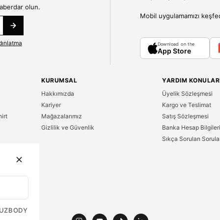
haberdar olun.
Mobil uygulamamızı keşfedin
dınlatma
Download on the
App Store
KURUMSAL
YARDIM KONULAR
Hakkımızda
Üyelik Sözleşmesi
Kariyer
Kargo ve Teslimat
irt
Mağazalarımız
Satış Sözleşmesi
Gizlilik ve Güvenlik
Banka Hesap Bilgiler
Sıkça Sorulan Sorula
n
UZ
BODY