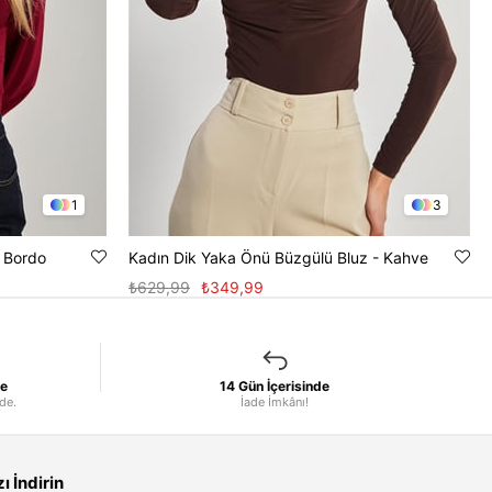
1
3
- Bordo
Kadın Dik Yaka Önü Büzgülü Bluz - Kahve
₺629,99
₺349,99
le
14 Gün İçerisinde
nde.
İade İmkânı!
 İndirin