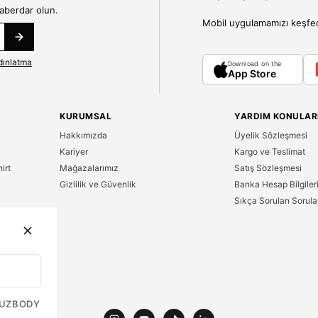
haberdar olun.
Mobil uygulamamızı keşfedin
dınlatma
Download on the
App Store
KURUMSAL
YARDIM KONULAR
Hakkımızda
Üyelik Sözleşmesi
Kariyer
Kargo ve Teslimat
irt
Mağazalarımız
Satış Sözleşmesi
Gizlilik ve Güvenlik
Banka Hesap Bilgiler
Sıkça Sorulan Sorula
n
UZ
BODY