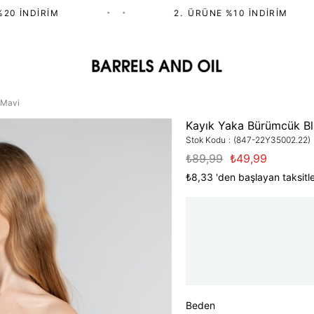
 İNDIRIM
•
•
2.⁠ ⁠ÜRÜNE %10 İNDIRIM
 Mavi
Kayık Yaka Bürümcük Bl
Stok Kodu
(847-22Y35002.22)
₺89,99
₺49,99
₺8,33
'den başlayan taksitle
Beden