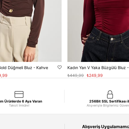
Gold Düğmeli Bluz - Kahve
Kadın Yan V Yaka Büzgülü Bluz 
9,99
₺449,99
₺249,99
m Ürünlerde 6 Aya Varan
256Bit SSL Sertifikası i
Taksit İmkânı!
Alışverişte Bilgileriniz Güve
Alışveriş Uygulamamızı