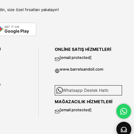
, size özel fırsatları yakalayın!
GET IT ON
Google Play
I
ONLINE SATIŞ HIZMETLERI
[email protected]
www.barrelsandoil.com
i
r
Whatsapp Destek Hattı
MAĞAZACILIK HIZMETLERI
[email protected]