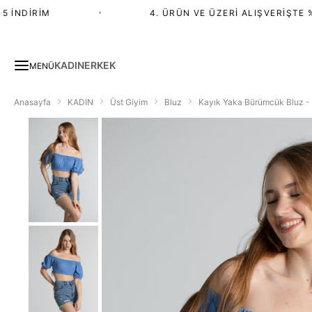
İNDIRIM
•
4. ÜRÜN VE ÜZERI ALIŞVERIŞTE %20
KADIN
ERKEK
MENÜ
Anasayfa
KADIN
Üst Giyim
Bluz
Kayık Yaka Bürümcük Bluz -