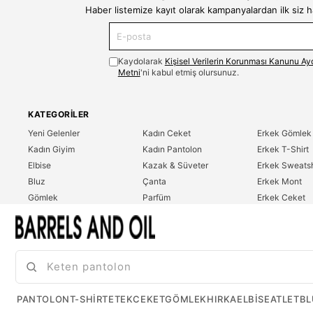
Haber listemize kayıt olarak kampanyalardan ilk siz 
Kaydolarak
Kişisel Verilerin Korunması Kanunu Ay
Metni
'ni kabul etmiş olursunuz.
KATEGORILER
Yeni Gelenler
Kadın Ceket
Erkek Gömlek
Kadın Giyim
Kadın Pantolon
Erkek T-Shirt
Elbise
Kazak & Süveter
Erkek Sweatsh
Bluz
Çanta
Erkek Mont
Gömlek
Parfüm
Erkek Ceket
T-Shirt
Erkek Giyim
Erkek Pantolo
Sweatshirt
Çok Satanlar
İndirim
Tulum
PANTOLON
T-SHIRT
ETEK
CEKET
GÖMLEK
HIRKA
ELBISE
ATLET
BL