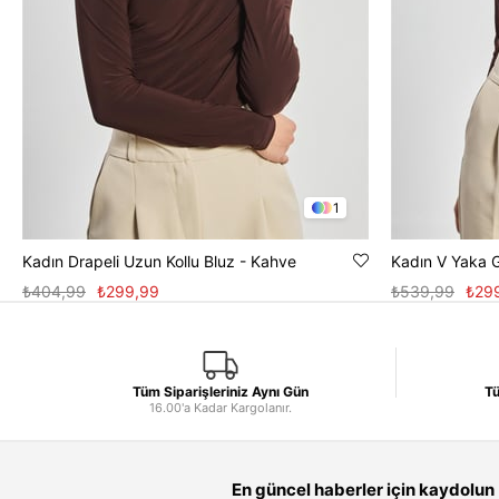
1
Kadın Drapeli Uzun Kollu Bluz - Kahve
Kadın V Yaka 
₺404,99
₺299,99
₺539,99
₺29
Tüm Siparişleriniz Aynı Gün
Tü
16.00'a Kadar Kargolanır.
En güncel haberler için kaydolun