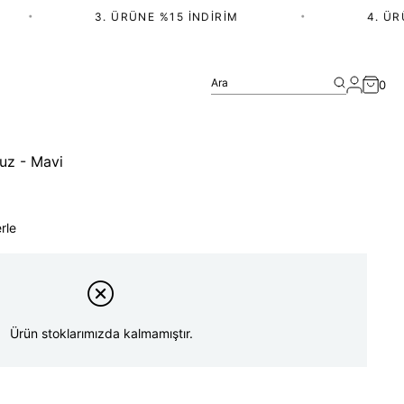
•
3. ÜRÜNE %15 İNDIRIM
•
4. ÜRÜN
Ara
0
uz - Mavi
rle
Ürün stoklarımızda kalmamıştır.