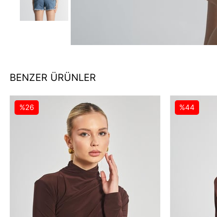
BENZER ÜRÜNLER
%26
%44