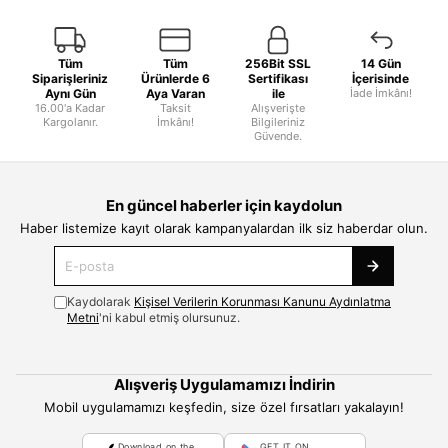
Tüm
Tüm
256Bit SSL
14 Gün
Siparişleriniz
Ürünlerde 6
Sertifikası
İçerisinde
Aynı Gün
Aya Varan
ile
İade İmkânı!
16.00'a Kadar
Taksit
Alışverişte
Kargolanır.
İmkânı!
Bilgileriniz
Güvende.
En güncel haberler için kaydolun
Haber listemize kayıt olarak kampanyalardan ilk siz haberdar olun.
Kaydolarak
Kişisel Verilerin Korunması Kanunu Aydınlatma
Metni
'ni kabul etmiş olursunuz.
Alışveriş Uygulamamızı İndirin
Mobil uygulamamızı keşfedin, size özel fırsatları yakalayın!
Download on the
GET IT ON