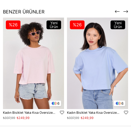
BENZER ÜRÜNLER
Yeni
Yeni
%26
%26
Ürün
Ürün
6
6
Kadın Bisiklet Yaka Kısa Oversize T-Shirt - Toz Pembe
Kadın Bisiklet Yaka Kısa Oversize T-Shirt - Bebe Mavi
₺337,99
₺249,99
₺337,99
₺249,99