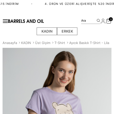
5 İNDIRIM
•
4. ÜRÜN VE ÜZERI ALIŞVERIŞTE %20 İNDIR
0
Ara
KADIN
ERKEK
Anasayfa
KADIN
Üst Giyim
T-Shirt
Ayıcık Baskılı T-Shirt - Lila