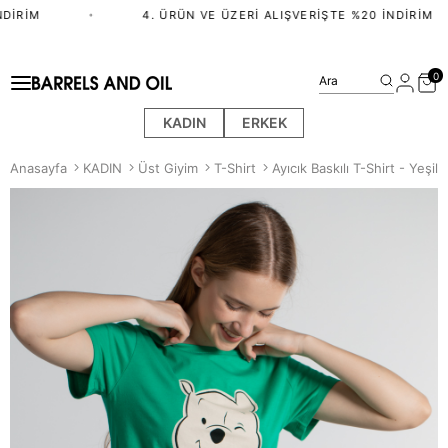
DIRIM
•
4. ÜRÜN VE ÜZERI ALIŞVERIŞTE %20 İNDIRIM
0
Ara
KADIN
ERKEK
Anasayfa
KADIN
Üst Giyim
T-Shirt
Ayıcık Baskılı T-Shirt - Yeşil