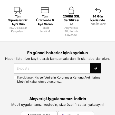
Tüm
Tüm
256Bit SSL
14 Gün
Siparişleriniz
Ürünlerde 6
Sertifikası
İçerisinde
Aynı Gün
Aya Varan
ile
İade İmkânı!
16.00'a Kadar
Taksit
Alışverişte
Kargolanır.
İmkânı!
Bilgileriniz
Güvende.
En güncel haberler için kaydolun
Haber listemize kayıt olarak kampanyalardan ilk siz haberdar olun.
Kaydolarak
Kişisel Verilerin Korunması Kanunu Aydınlatma
Metni
'ni kabul etmiş olursunuz.
Alışveriş Uygulamamızı İndirin
Mobil uygulamamızı keşfedin, size özel fırsatları yakalayın!
Download on the
GET IT ON