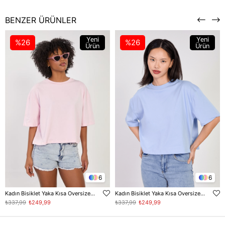
BENZER ÜRÜNLER
Yeni
Yeni
%26
%26
Ürün
Ürün
6
6
Kadın Bisiklet Yaka Kısa Oversize T-Shirt - Toz Pembe
Kadın Bisiklet Yaka Kısa Oversize T-Shirt - Bebe Mavi
₺337,99
₺249,99
₺337,99
₺249,99