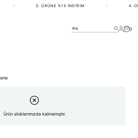
•
3. ÜRÜNE %15 İNDIRIM
•
4. ÜRÜ
Ara
0
erle
Ürün stoklarımızda kalmamıştır.