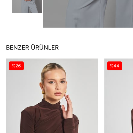
BENZER ÜRÜNLER
%26
%44