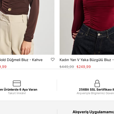
Gold Düğmeli Bluz - Kahve
Kadın Yan V Yaka Büzgülü Bluz 
9,99
₺449,99
₺249,99
m Ürünlerde 6 Aya Varan
256Bit SSL Sertifikası i
Taksit İmkânı!
Alışverişte Bilgileriniz Güve
Alışveriş Uygulamamızı