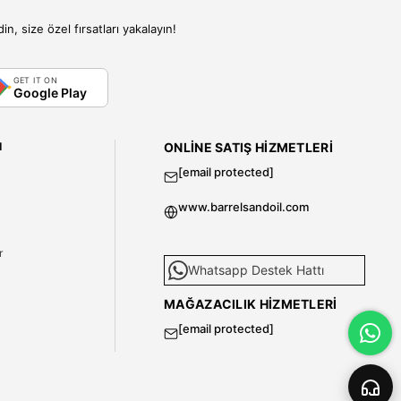
, size özel fırsatları yakalayın!
GET IT ON
Google Play
I
ONLINE SATIŞ HIZMETLERI
[email protected]
www.barrelsandoil.com
i
r
Whatsapp Destek Hattı
MAĞAZACILIK HIZMETLERI
[email protected]