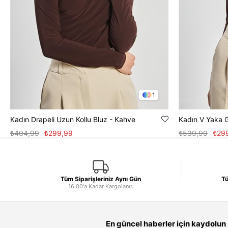
1
Kadın Drapeli Uzun Kollu Bluz - Kahve
Kadın V Yaka 
₺404,99
₺299,99
₺539,99
₺29
Tüm Siparişleriniz Aynı Gün
Tü
16.00'a Kadar Kargolanır.
En güncel haberler için kaydolun