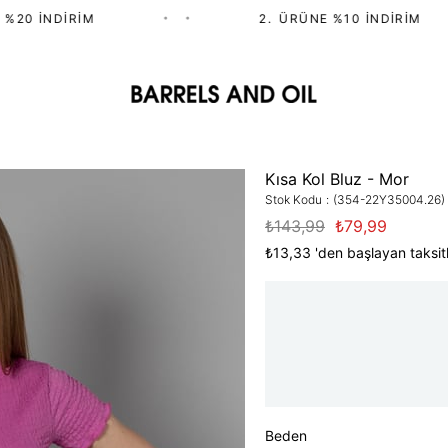
20 İNDIRIM
•
•
2.⁠ ⁠ÜRÜNE %10 İNDIRIM
Kısa Kol Bluz - Mor
Stok Kodu
(354-22Y35004.26)
₺143,99
₺79,99
₺13,33
'den başlayan taksitl
Beden