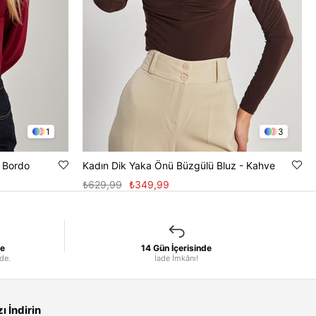
1
3
- Bordo
Kadın Dik Yaka Önü Büzgülü Bluz - Kahve
₺629,99
₺349,99
le
14 Gün İçerisinde
nde.
İade İmkânı!
 İndirin