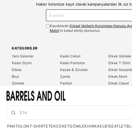
Haber listemize kayıt olarak kampanyalardan ilk siz 
Kaydolarak
Kişisel Verilerin Korunması Kanunu Ay
Metni
'ni kabul etmiş olursunuz.
KATEGORILER
Yeni Gelenler
Kadın Ceket
Erkek Gömlek
Kadın Giyim
Kadın Pantolon
Erkek T-Shirt
Elbise
Kazak & Süveter
Erkek Sweatsh
Bluz
Çanta
Erkek Mont
Gömlek
Parfüm
Erkek Ceket
T-Shirt
Erkek Giyim
Erkek Pantolo
Sweatshirt
Çok Satanlar
İndirim
Tulum
PANTOLON
T-SHIRT
ETEK
CEKET
GÖMLEK
HIRKA
ELBISE
ATLET
BL