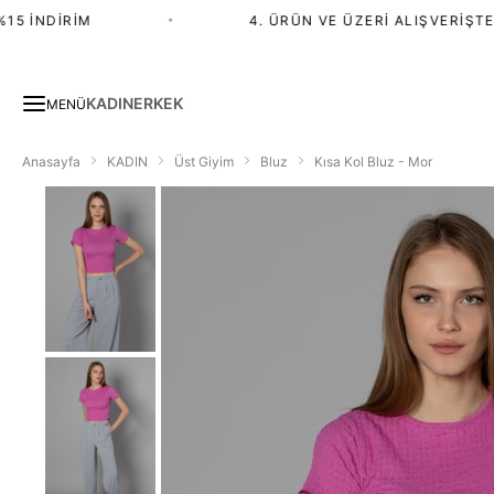
 İNDIRIM
•
4. ÜRÜN VE ÜZERI ALIŞVERIŞTE %
KADIN
ERKEK
MENÜ
Anasayfa
KADIN
Üst Giyim
Bluz
Kısa Kol Bluz - Mor