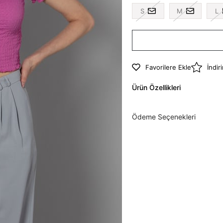
S
M
L
Favorilere Ekle
İndir
Ürün Özellikleri
Ödeme Seçenekleri