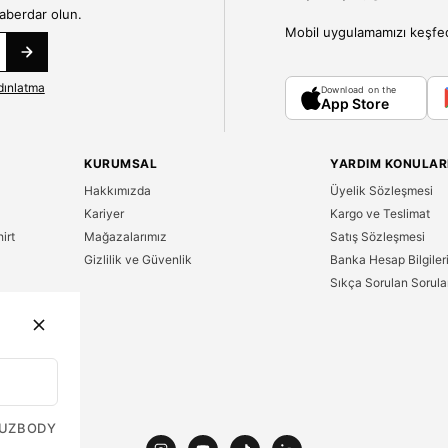
haberdar olun.
Mobil uygulamamızı keşfedin
dınlatma
Download on the
App Store
KURUMSAL
YARDIM KONULAR
Hakkımızda
Üyelik Sözleşmesi
Kariyer
Kargo ve Teslimat
irt
Mağazalarımız
Satış Sözleşmesi
Gizlilik ve Güvenlik
Banka Hesap Bilgiler
Sıkça Sorulan Sorula
n
UZ
BODY