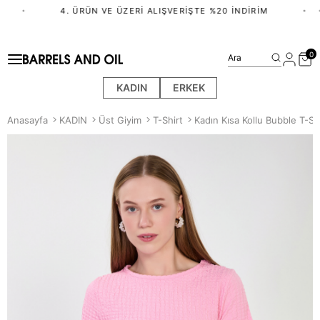
•
4. ÜRÜN VE ÜZERI ALIŞVERIŞTE %20 İNDIRIM
•
•
0
Ara
KADIN
ERKEK
Anasayfa
KADIN
Üst Giyim
T-Shirt
Kadın Kısa Kollu Bubble T-S