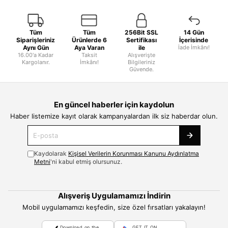
Tüm
Tüm
256Bit SSL
14 Gün
Siparişleriniz
Ürünlerde 6
Sertifikası
İçerisinde
Aynı Gün
Aya Varan
ile
İade İmkânı!
16.00'a Kadar
Taksit
Alışverişte
Kargolanır.
İmkânı!
Bilgileriniz
Güvende.
En güncel haberler için kaydolun
Haber listemize kayıt olarak kampanyalardan ilk siz haberdar olun.
Kaydolarak
Kişisel Verilerin Korunması Kanunu Aydınlatma
Metni
'ni kabul etmiş olursunuz.
Alışveriş Uygulamamızı İndirin
Mobil uygulamamızı keşfedin, size özel fırsatları yakalayın!
Download on the
GET IT ON