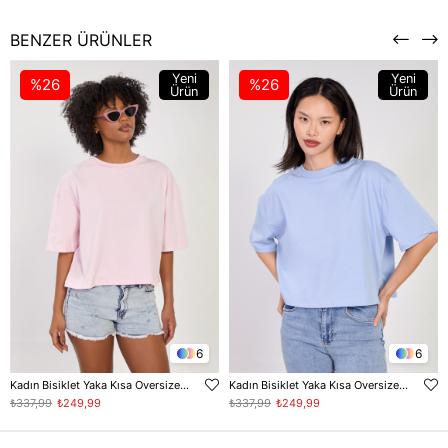
BENZER ÜRÜNLER
Yeni
Yeni
%26
%26
Ürün
Ürün
6
6
Kadın Bisiklet Yaka Kısa Oversize T-Shirt - Toz Pembe
Kadın Bisiklet Yaka Kısa Oversize T-Shirt - Bebe Mavi
₺337,99
₺249,99
₺337,99
₺249,99