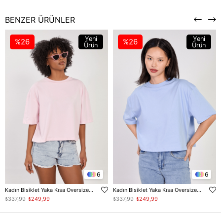
BENZER ÜRÜNLER
Yeni
Yeni
%26
%26
Ürün
Ürün
6
6
Kadın Bisiklet Yaka Kısa Oversize T-Shirt - Toz Pembe
Kadın Bisiklet Yaka Kısa Oversize T-Shirt - Bebe Mavi
₺337,99
₺249,99
₺337,99
₺249,99