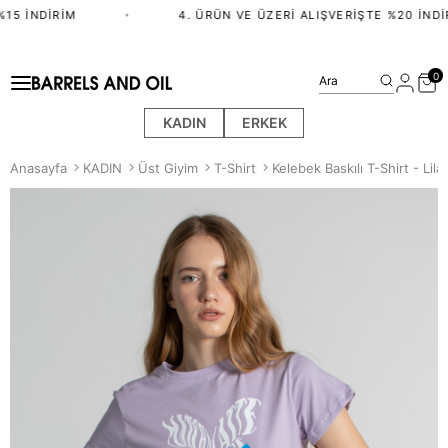
15 İNDIRIM
•
4. ÜRÜN VE ÜZERI ALIŞVERIŞTE %20 İNDIR
0
Ara
KADIN
ERKEK
Anasayfa
KADIN
Üst Giyim
T-Shirt
Kelebek Baskılı T-Shirt - Lila