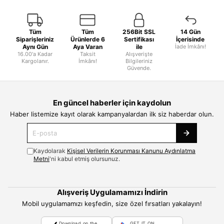
Tüm
Tüm
256Bit SSL
14 Gün
Siparişleriniz
Ürünlerde 6
Sertifikası
İçerisinde
Aynı Gün
Aya Varan
ile
İade İmkânı!
16.00'a Kadar
Taksit
Alışverişte
Kargolanır.
İmkânı!
Bilgileriniz
Güvende.
En güncel haberler için kaydolun
Haber listemize kayıt olarak kampanyalardan ilk siz haberdar olun.
Kaydolarak
Kişisel Verilerin Korunması Kanunu Aydınlatma
Metni
'ni kabul etmiş olursunuz.
Alışveriş Uygulamamızı İndirin
Mobil uygulamamızı keşfedin, size özel fırsatları yakalayın!
Download on the
GET IT ON