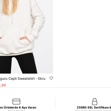
uru Cepli Sweatshirt - Ekru
,99
m Ürünlerde 6 Aya Varan
256Bit SSL Sertifikası i
Taksit İmkânı!
Alışverişte Bilgileriniz Güve