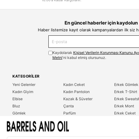
En güncel haberler için kaydolun
Haber listemize kayıt olarak kampanyalardan ilk siz 
Kaydolarak
Kişisel Verilerin Korunması Kanunu Ay
Metni
'ni kabul etmiş olursunuz.
KATEGORILER
Yeni Gelenler
Kadın Ceket
Erkek Gömlek
Kadın Giyim
Kadın Pantolon
Erkek T-Shirt
Elbise
Kazak & Süveter
Erkek Sweatsh
Bluz
Çanta
Erkek Mont
Gömlek
Parfüm
Erkek Ceket
T-Shirt
Erkek Giyim
Erkek Pantolo
Sweatshirt
Çok Satanlar
İndirim
Tulum