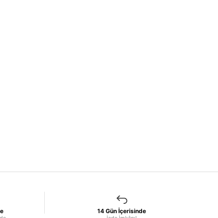
le
14 Gün İçerisinde
nde.
İade İmkânı!