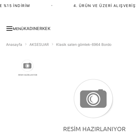
%15 İNDIRIM
•
4. ÜRÜN VE ÜZERI ALIŞVERIŞT
KADIN
ERKEK
MENÜ
Anasayfa
AKSESUAR
Klasik saten gömlek-6964 Bordo