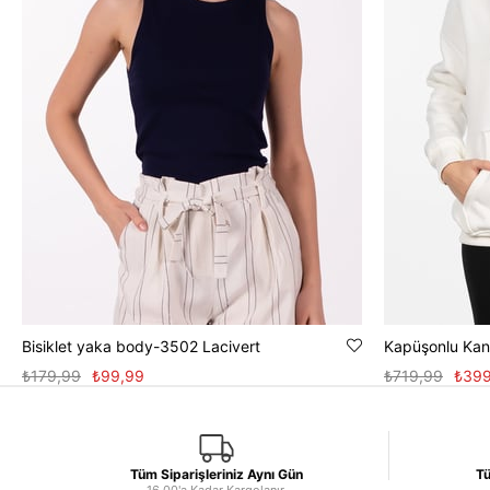
Bisiklet yaka body-3502 Lacivert
Kapüşonlu Kang
₺179,99
₺99,99
₺719,99
₺399
Tüm Siparişleriniz Aynı Gün
Tü
16.00'a Kadar Kargolanır.