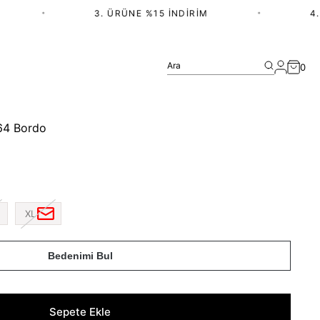
•
3. ÜRÜNE %15 İNDIRIM
•
4. 
Ara
0
64 Bordo
XL
Bedenimi Bul