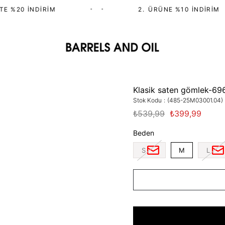
E %20 İNDIRIM
•
•
2.⁠ ⁠ÜRÜNE %10 İNDIRIM
Klasik saten gömlek-69
Stok Kodu
(485-25M03001.04)
₺539,99
₺399,99
Beden
S
M
L