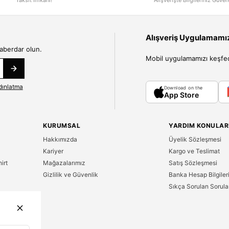
Alışveriş Uygulamamızı
haberdar olun.
Mobil uygulamamızı keşfedin
dınlatma
Download on the
App Store
KURUMSAL
YARDIM KONULAR
Hakkımızda
Üyelik Sözleşmesi
Kariyer
Kargo ve Teslimat
irt
Mağazalarımız
Satış Sözleşmesi
Gizlilik ve Güvenlik
Banka Hesap Bilgiler
Sıkça Sorulan Sorula
n