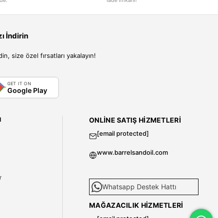
 İndirin
, size özel fırsatları yakalayın!
GET IT ON
Google Play
I
ONLINE SATIŞ HIZMETLERI
[email protected]
www.barrelsandoil.com
i
r
Whatsapp Destek Hattı
MAĞAZACILIK HIZMETLERI