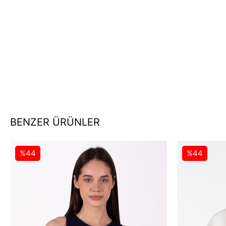
BENZER ÜRÜNLER
%44
%44