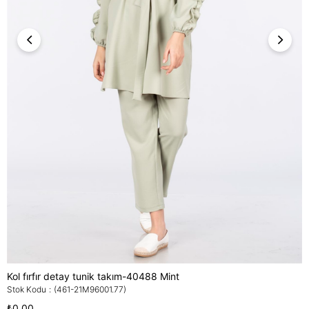
Kol fırfır detay tunik takım-40488 Mint
Stok Kodu
(461-21M96001.77)
₺0,00