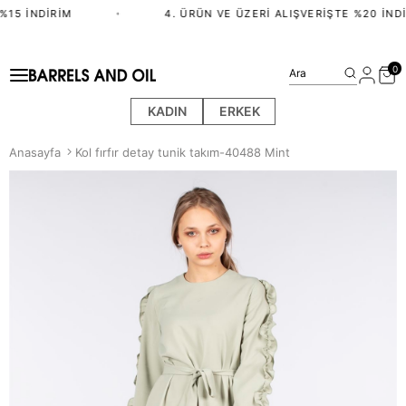
%15 İNDIRIM
•
4. ÜRÜN VE ÜZERI ALIŞVERIŞTE %20 İNDI
0
Ara
KADIN
ERKEK
Anasayfa
Kol fırfır detay tunik takım-40488 Mint