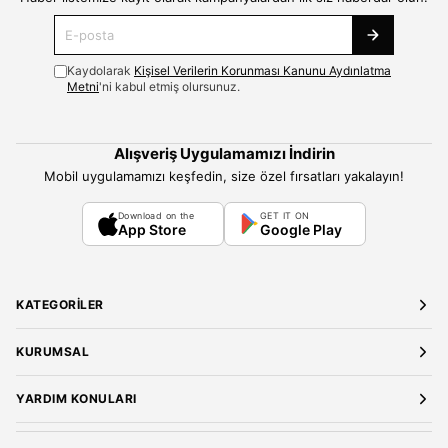
Kaydolarak
Kişisel Verilerin Korunması Kanunu Aydınlatma
Metni
'ni kabul etmiş olursunuz.
Alışveriş Uygulamamızı İndirin
Mobil uygulamamızı keşfedin, size özel fırsatları yakalayın!
Download on the
GET IT ON
App Store
Google Play
KATEGORILER
Yeni Gelenler
KURUMSAL
Kadın Giyim
Elbise
Hakkımızda
YARDIM KONULARI
Bluz
Kariyer
Gömlek
Mağazalarımız
Üyelik Sözleşmesi