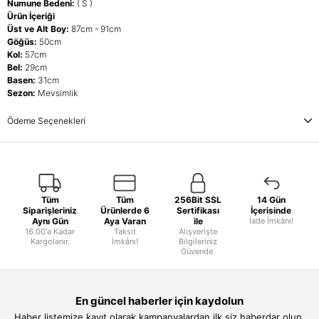
Numune Bedeni:
( S )
Ürün İçeriği
Üst ve Alt Boy:
87cm - 91cm
Göğüs:
50cm
Kol:
57cm
Bel:
29cm
Basen:
31cm
Sezon:
Mevsimlik
Ödeme Seçenekleri
Tüm
Tüm
256Bit SSL
14 Gün
Siparişleriniz
Ürünlerde 6
Sertifikası
İçerisinde
Aynı Gün
Aya Varan
ile
İade İmkânı!
16.00'a Kadar
Taksit
Alışverişte
Kargolanır.
İmkânı!
Bilgileriniz
Güvende.
En güncel haberler için kaydolun
Haber listemize kayıt olarak kampanyalardan ilk siz haberdar olun.