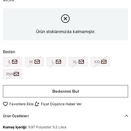
Ürün stoklarımızda kalmamıştır.
Beden
S
M
L
XL
XXL
RNK
Bedenimi Bul
Favorilere Ekle
Fiyat Düşünce Haber Ver
Ürün Özellikleri
Kumaş İçeriği:
%97 Polyester %3 Likra